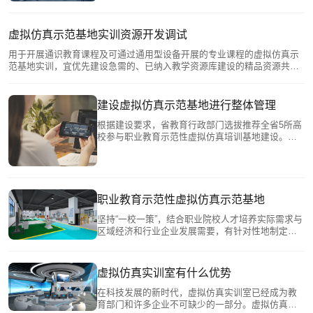
实际职业情境对接的虚拟仿真实训环境，增强实训
教学与行业企业岗位实践的吻合度。
虚拟仿真示范基地实训资源开发调试
用于开展通识教育课程及可通过通用型设备开展的专业课程的虚拟仿真示
范基地实训，宜优先建设急需的、已纳入教学资源库建设的精品资源共享
课程，实现成果再造。此中心应共享共用公共的实训场地和软硬件系统，
确保设备利用率和资源共享率大化。
建设虚拟仿真示范基地进行整体管理
根据建设要求，省教育行政部门选拔推荐全省5所高
校参与职业教育示范性虚拟仿真培训基地建设。教
育部职成部委托教育部科技发展中心指导职业教育
示范虚拟仿真示范基地的建设。包括制定国家虚拟
仿真实践教学标准，指导相关课程建设，及时开展
示范虚拟仿真培训基地建设优秀案例培训项目和优
秀案例项目选择工作。
职业教育示范性虚拟仿真示范基地
坚持“一校一策”，结合职业院校人才培养实际需求与
区域经济和行业企业发展需要，有针对性地制定建
设规划和实施方案，将职业教育示范性虚拟仿真示
范基地建设与智慧校园整体设计相融合，探索符合
学校实际需要和当地产业需求的创新路径与方法，
虚拟仿真实训室有什么优势
突出专业特色，面向区域、面向行业、对接产业，
服务企业人才需求，助力经济社会高质量发展。
在科技发展的新时代，虚拟仿真实训室已经成为教
育部门和许多企业不可缺少的一部分。虚拟仿真实