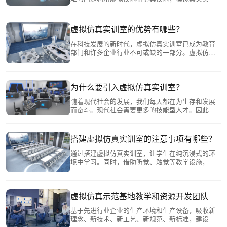
室的设备和原料，让学生在不消耗实验仪器的情况
下，直观地、创造性地、创新性地体验各种化学实
验。
虚拟仿真实训室的优势有哪些？
在科技发展的新时代，虚拟仿真实训室已成为教育
部门和许多企业行业不可或缺的一部分。虚拟仿真
训练可以通过计算机技术将真实图像绘制到仿真空
间中，就像有一个无尽的空间。现实中的许多东西
可以通过1:1的比例显示在模拟空间中。
为什么要引入虚拟仿真实训室？
随着现代社会的发展，我们每天都在为生存和发展
而奋斗。现代社会需要更多的技能型人才。因此，
高校培养高素质人才非常重要，选拔方法也非常重
要。这里我们将提到虚拟仿真实训室，这是目前一
种非常好的方式。
搭建虚拟仿真实训室的注意事项有哪些？
通过搭建虚拟仿真实训室，让学生在纯沉浸式的环
境中学习。同时，借助听觉、触觉等教学设施，可
以有效激发学生的学习兴趣和创新意识，教育提高
到了一个新的水平。
虚拟仿真示范基地教学和资源开发团队
基于先进行业企业的生产环境和生产设备，吸收新
理念、新技术、新工艺、新规范、新标准，建设与