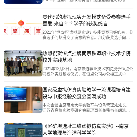
零代码的虚拟现实开发模式备受参赛选手
喜爱-来自莘莘学子的获奖感言
2021年“恒点杯”虚拟现实设计技能竞赛已经结束，参
赛选手们都提交了满意的答卷。部分获奖选手向我
们表达了感谢，并发表了获奖感言。
热烈祝贺恒点挂牌南京铁道职业技术学院
校外实践基地
2021年12月3日，南京铁道职业技术学院授予恒点公
司校外实践基地仪式，在恒点公司办公楼正式举行
。南京铁道职业技术学院建筑与艺术设计学院院长
韩洁、教务处副处长牛艳玲、质量控制处副处长吴
玲玲、产教融合处副处长巩芳等九位校领导及教
国家级虚拟仿真实验教学一流课程培育建
师、恒点公司总经理蒋法成及公司相关部门领导、
设与申报经验交流会圆满成功
工程师出席了本次授牌仪式。
本次会议由原南京大学实验室与设备管理处处长、
江苏省高校实验室研究会副理事长兼秘书长胡凯处
长主持，会议旨在结合国家虚拟仿真实验教学项目
建设与申报的工作，促进虚拟仿真实验教学项目与
一流课程的建设与应用。
《尾矿坝选址三维虚拟仿真实验》--南京
大学地理与海洋科学学院