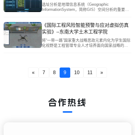
选址分析是地理信息系统（Geographic
InformationSystem，简称GIS）空间分析的重要应
用领域之一，需要综合运用地理学、计算科学与专
业领域知识，培养学生的空间分析素养与实验操作
能力，提升学生应用地理思维与GIS工具解决国民经
《国际工程风险智能预警与应对虚拟仿真
济和社会发展生产实践问题的综合分析能力。
实验》--东南大学土木工程学院
将“一带一路”国家重大战略思政元素内化为学生国际
化视野是工程管理专业人才培养面向国家战略的必
然要求。
«
7
8
9
10
11
»
合作热线