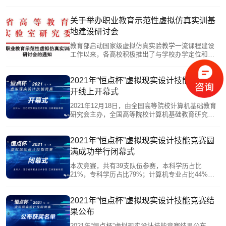
训可以通过计算机技术将真实的图像绘制到模拟空
间中，就像有一个无穷无尽的空间，现实中的很多
东西都可以通过1:1的比例显示在模拟空间中。
关于举办职业教育示范性虚拟仿真实训基
地建设研讨会
教育部启动国家级虚拟仿真实验教学一流课程建设
工作以来，各高校积极推出了与学校办学定位和特
色优势相契合的虚拟仿真实验教学课程，这些课程
为2020年初的疫情期间“停课不停学”的线上实验教学
的开展创造了有利条件。国家级虚拟仿真实验教学
2021年“恒点杯”虚拟现实设计技能竞赛召
一流课程是目前教育部正在推进建设的新型实验课
开线上开幕式
程，也称为国家虚拟仿真实验教学项目，是实验教
学的基本单元。通过虚拟仿真实验教学项目的引入
2021年12月18日，由全国高等院校计算机基础教育
研究会主办，全国高等院校计算机基础教育研究会
高职计算机与电子商务专委会承办，南京恒点信息
技术有限公司提供技术支持的2021年“恒点杯”虚拟现
实设计技能竞赛，通过网络竞赛的方式召开了线上
2021年“恒点杯”虚拟现实设计技能竞赛圆
开幕式。
满成功举行闭幕式
本次竞赛，共有39支队伍参赛，本科学历占比
21%，专科学历占比79%；计算机专业占比44%，
非计算机专业占比56%。比赛选手们都表现出了超
高的创造力，在较短时间内通过学习恒点自主产品
VRC-Editor虚拟仿真现实编程工具的使用方法，并
2021年“恒点杯”虚拟现实设计技能竞赛结
进行设计创造，呈现出了很多优秀的作品，表现出
果公布
了超强的学习能力。
2021年“恒点杯”虚拟现实设计技能竞赛结果公布