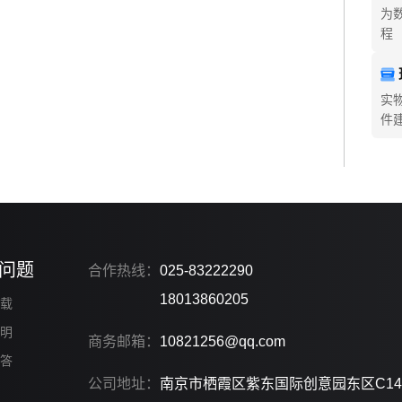
为
程
实
件
问题
合作热线：
025-83222290
18013860205
载
明
商务邮箱：
10821256@qq.com
答
公司地址：
南京市栖霞区紫东国际创意园东区C14