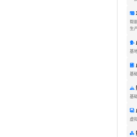
帮
生
基
基
基
虚