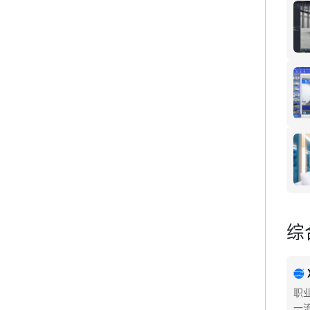
综
职
一