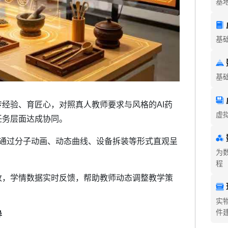
基
基
基
经验、育匠心，对照真人教师要求与风格的AI药
虚
任务层面达成协同。
理，通过分子动画、动态曲线、设备拆装等形式直观呈
为
程
改，学情数据实时反馈，帮助教师动态调整教学策
实
件
导