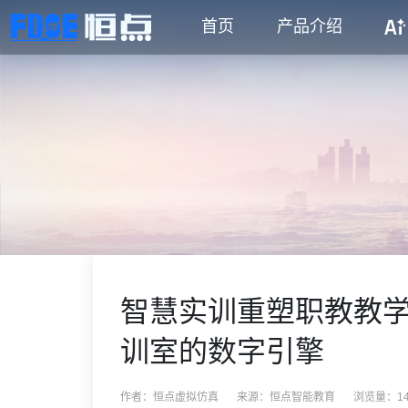
首页
产品介绍
智慧实训重塑职教教
训室的数字引擎
作者：恒点虚拟仿真
来源：
恒点智能教育
浏览量：14