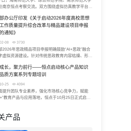
27日，海南师范大学、琼台师范学院、南京师范大学
赴南京恒点考察交流。双方围绕虚拟仿真教学平台、
生实践能力培养、智慧实验室升级等展开研讨。恒点
部办公厅印发《关于启动2026年度高校思想
AI空间智能赋能实验中心建设方案、裸眼3D虚仿系
工作质量提升综合改革与精品建设项目申报
课程编辑器实操，并结合典型案例分享实践成果。此
流促进了校企协同，助力高校科学教育数字化转型与
的通知》
学习中心建设。
02-08
3730
部2026年思政精品项目申报明确鼓励“AI+思政”融合
字虚拟资源建设。针对传统思政教育内容枯燥、形式
等痛点，恒点“AI+虚拟仿真”方案通过VR/MR技术打
成长，聚力前行——恒点启动核心产品知识
浸式学习体验（如“飞夺泸定桥”虚拟实验），并借助
品质方案系列专题培训
构建智慧系统与数智档案，助力高校开发思政大模型、
红色资源，为项目申报提供创新路径与技术支撑。
10-25
4094
面提升团队专业素养，强化市场核心竞争力，赋能
能+”教育产品与应用落地，恒点于10月25日正式启动
深化产品认知，赋能专业价值”为核心的系列专题培
通过培训，系统提升团队成员对核心产品知识的掌握
关产品
高品质方案的理解能力，助力业务水平与客户服务质
面提升，从而更好地为客户服务。