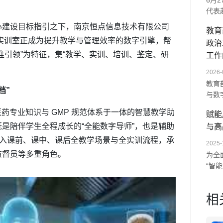
6月
代表
师范
心建设目标指引之下，南京恒点信息技术有限公司
教育
展示
实训室正成为提升教学与管理效率的数字引擎，帮
政治
统及
准引领”为特征，集“教学、实训、培训、鉴定、研
次交
工作
未来
2026-
教育
档”
与数
单一
药专业知识与 GMP 规范体系于一体的智慧教学助
赋能
造沉
是陪伴学生全程成长的“全能数字导师”，也是辅助
与高
AI
数字
嵌入课前、课中、课后全教学场景与全实训流程，承
2025-
监督员等多重角色。
为全
“智
以“
训。
相
度与
量全