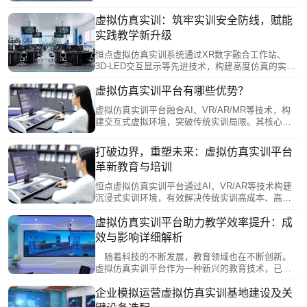
境。该平台提供沉浸式学习体验，支持个性化教学
和多用户协作，并借助5G、AI等新技术实现教育资
虚拟仿真实训：筑牢实训安全防线，赋能
源共享和精准教学评估。相比传统模式，虚拟仿真
实践教学新升级
教学突破了空间、成本和安全的限制，使学习者能
够反复练习高风险操作，显著提升了教学效率和公
恒点虚拟仿真实训系统通过XR数字融合工作站、
平性，正在重塑现代教育模式。
3D-LED交互显示等先进技术，构建高度仿真的实训
环境。学生可在虚拟场景中反复练习机械加工、电
路连接等高风险操作，通过大空间协同系统实现团
虚拟仿真实训平台有哪些优势？
队演练，MR智能沙盘则支持建筑地质等专业实训。
虚拟仿真实训平台融合AI、VR/AR/MR等技术，构
系统突破时空限制，记录操作数据辅助教学分析，
建交互式虚拟环境，突破传统实训局限。其核心优
既保障实训安全，又提升教学质量，为培养技能人
势包括：1）零风险操作，支持高危训练；2）大幅
才提供创新解决方案。
降低设备与场地成本；3）突破时空限制，实现远程
打破边界，重塑未来：虚拟仿真实训平台
实践；4）通过数字孪生实现虚实交互；5）AI驱动
革新教育与培训
的个性化学习与即时反馈。该平台为职业教育提供
安全、高效、经济的创新培养模式，尤其适用于医
恒点虚拟仿真实训平台通过AI、VR/AR等技术构建
疗、工程等专业领域。
沉浸式实训环境，有效解决传统实训高成本、高风
险、场景受限等痛点。平台具备三大核心功能：逼
真场景模拟、交互式实操训练和个性化课程设置，
虚拟仿真实训平台助力教学效率提升：成
实现"以虚助实"的实训效果。其五大优势包括：安全
效与影响详细解析
零风险、降本增效、突破时空限制、标准化与个性
化统一、数据驱动评估。未来将结合AI和元宇宙技
随着科技的不断发展，教育领域也在不断创新。
术持续升级，成为重构实践教学体系的重要载体。
虚拟仿真实训平台作为一种新兴的教育技术，已经
逐渐成为提高教学效率的重要手段。恒点将深入探
讨虚拟仿真实训平台在提升教学效率方面的成效与
企业模拟运营虚拟仿真实训基地建设及关
影响。