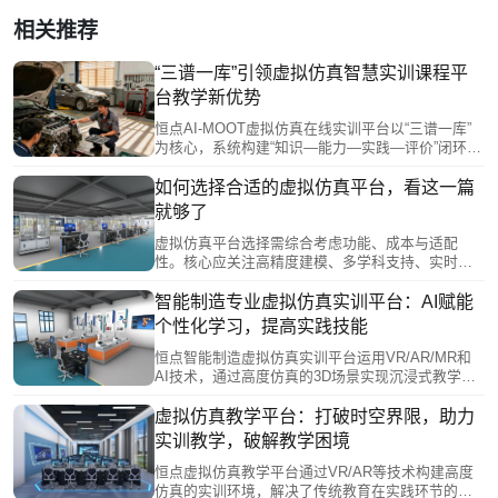
相关推荐
“三谱一库”引领虚拟仿真智慧实训课程平
台教学新优势
恒点AI-MOOT虚拟仿真在线实训平台以“三谱一库”
为核心，系统构建“知识—能力—实践—评价”闭环，
有效破解传统实训“三高三难”问题。平台融合AI、数
字孪生、VR/MR等技术，实现多终端接入与协同实
如何选择合适的虚拟仿真平台，看这一篇
训，支持个性化学习路径规划与虚实结合实操训
就够了
练，显著提升教学精准度和资源利用率。通过数据
驱动教学管理、深化产教融合，该平台推动职业教
虚拟仿真平台选择需综合考虑功能、成本与适配
育向高效、精准、开放方向转型，为培养新时代技
性。核心应关注高精度建模、多学科支持、实时交
能人才提供有力支撑。
互等硬实力，同时评估部署方式、开放性和模块化
等特点。教育领域需强化交互性与数据分析，职业
智能制造专业虚拟仿真实训平台：AI赋能
培训要注重安全场景模拟。长期来看，平台应减少
个性化学习，提高实践技能
物理损耗并支持技术更新。恒点虚拟仿真平台表
明，结合学科需求和虚实融合技术，选择最适配而
恒点智能制造虚拟仿真实训平台运用VR/AR/MR和
非最优的方案，才能有效推动数字化转型。
AI技术，通过高度仿真的3D场景实现沉浸式教学。
该平台突破传统实训的安全风险、时空限制及高成
本等痛点，支持多终端协同操作和个性化智能评
虚拟仿真教学平台：打破时空界限，助力
估。AI系统能动态调整实训难度，模拟各类故障场
实训教学，破解教学困境
景，并实时反馈操作错误，构建"虚实融合"的智能制
造人才培养体系，推动职业教育数字化转型。
恒点虚拟仿真教学平台通过VR/AR等技术构建高度
仿真的实训环境，解决了传统教育在实践环节的困