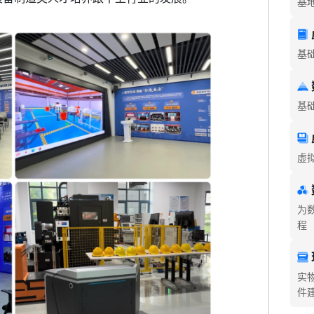
基
基
基
虚
为
程
实
件