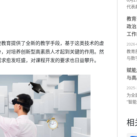
6月
代表
师范
教育
展示
政治
统及
次交
工作
未来
校教育提供了全新的教学手段，基于这类技术的虚
2026-
教育
分，对培养创新型高素质人才起到关键的作用。然
与数
需求愈发旺盛，对课程开发的要求也日益攀升。
单一
赋能
造沉
与高
AI
数字
2025-
为全
“智
以“
训。
相
度与
量全