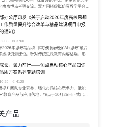
27日，海南师范大学、琼台师范学院、南京师范大学
赴南京恒点考察交流。双方围绕虚拟仿真教学平台、
生实践能力培养、智慧实验室升级等展开研讨。恒点
部办公厅印发《关于启动2026年度高校思想
AI空间智能赋能实验中心建设方案、裸眼3D虚仿系
工作质量提升综合改革与精品建设项目申报
课程编辑器实操，并结合典型案例分享实践成果。此
流促进了校企协同，助力高校科学教育数字化转型与
的通知》
学习中心建设。
02-08
3760
部2026年思政精品项目申报明确鼓励“AI+思政”融合
字虚拟资源建设。针对传统思政教育内容枯燥、形式
等痛点，恒点“AI+虚拟仿真”方案通过VR/MR技术打
成长，聚力前行——恒点启动核心产品知识
浸式学习体验（如“飞夺泸定桥”虚拟实验），并借助
品质方案系列专题培训
构建智慧系统与数智档案，助力高校开发思政大模型、
红色资源，为项目申报提供创新路径与技术支撑。
10-25
4128
面提升团队专业素养，强化市场核心竞争力，赋能
能+”教育产品与应用落地，恒点于10月25日正式启动
深化产品认知，赋能专业价值”为核心的系列专题培
通过培训，系统提升团队成员对核心产品知识的掌握
关产品
高品质方案的理解能力，助力业务水平与客户服务质
面提升，从而更好地为客户服务。