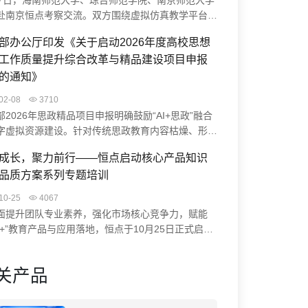
27日，海南师范大学、琼台师范学院、南京师范大学
赴南京恒点考察交流。双方围绕虚拟仿真教学平台、
生实践能力培养、智慧实验室升级等展开研讨。恒点
部办公厅印发《关于启动2026年度高校思想
AI空间智能赋能实验中心建设方案、裸眼3D虚仿系
工作质量提升综合改革与精品建设项目申报
课程编辑器实操，并结合典型案例分享实践成果。此
流促进了校企协同，助力高校科学教育数字化转型与
的通知》
学习中心建设。
02-08
3710
部2026年思政精品项目申报明确鼓励“AI+思政”融合
字虚拟资源建设。针对传统思政教育内容枯燥、形式
等痛点，恒点“AI+虚拟仿真”方案通过VR/MR技术打
成长，聚力前行——恒点启动核心产品知识
浸式学习体验（如“飞夺泸定桥”虚拟实验），并借助
品质方案系列专题培训
构建智慧系统与数智档案，助力高校开发思政大模型、
红色资源，为项目申报提供创新路径与技术支撑。
10-25
4067
面提升团队专业素养，强化市场核心竞争力，赋能
能+”教育产品与应用落地，恒点于10月25日正式启动
深化产品认知，赋能专业价值”为核心的系列专题培
通过培训，系统提升团队成员对核心产品知识的掌握
关产品
高品质方案的理解能力，助力业务水平与客户服务质
面提升，从而更好地为客户服务。