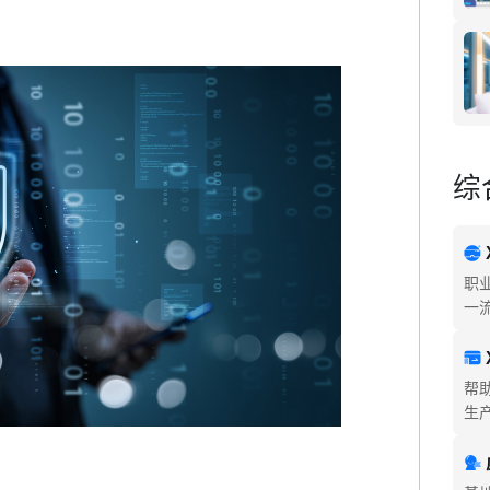
综
职
一
帮
生