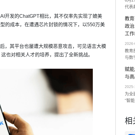
6月
代表
师范
enAI开发的ChatGPT相比，其不仅率先实现了媲美
教育
展示
理模型的成本，在遭遇芯片封锁的情况下，以550万美
政治
统及
次交
工作
未来
2026-
k出圈后，其平台也屡遭大规模恶意攻击，可见语言大模
教育
。这也对相关人才的培养，提出了全新挑战。
与数
单一
赋能
造沉
与高
AI
数字
2025-
为全
“智
以“
训。
相
度与
量全