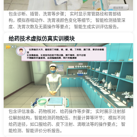
包含诊断、插管、洗胃等步骤； 实时显示胃管路径和胃部结
构，模拟吞咽动作、洗胃液颜色变化等细节； 智能检测插管深
度、洗胃次数及无菌操作等要点； 智能生成实训评估报告。
给药技术虚拟仿真实训模块
包含评估准备、药物核对、给药操作等步骤； 实时展示注射部
位解剖结构，智能检测药物配伍、剂量计算等环节； 模拟不同
给药途径，如口服给药、皮下注射、滴眼法等的操作要点； 智
能检测、智能评价分析报告。