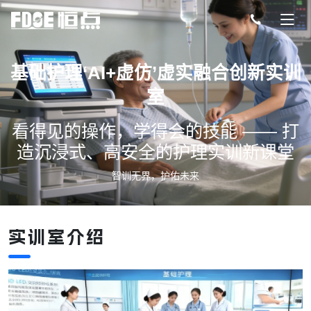
基础护理‘AI+虚仿’虚实融合创新实训
室
看得见的操作，学得会的技能 —— 打
造沉浸式、高安全的护理实训新课堂
智训无界，护佑未来
实训室介绍