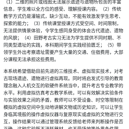
（
1
）二维的照片或线图无法展示遗迹与遗物所包含的丰富
信息，学生难以全方位的感受、理解授课内容。（
2
）传统
教学方式仍是灌输式，缺少互动，不能有效激发学生思考、
探索的能力；（
3
）传统课堂授课方式受空间、时间限制，
无法提供情景体验，令学生感同身受的体会古代遗迹、遗物
的风貌；（
4
）田野考古实习无法为学生提供不同时期、不
同类型遗址的实践，本科期间学生实践经验匮乏；（
5
）带
领学生外出考察遗址需要产生大量的交通、住宿费用，大部
分课程无法承担这些费用。
本系统希望借助目前先进的三维技术、虚拟现实技术，对考
古现场遗迹、遗物进行虚拟再现。同时将启发式引导的教育
理念融入人机交互的软硬件系统当中，提升考古专业教学的
水平。利用虚拟仿真考古教学系统，可以有效解决实验条件
与实验效果之间的矛盾，教师可以不受设备、时空等限制在
模拟的虚拟空间中生动地讲解文物或历史知识，可以让学生
身临其境般的操作虚拟仪器与复原现实或虚拟的文物进行交
互，操作结果可以通过管理系统反馈给老师来判断操作是否
正确，这种实验既不消耗器材，也不受场地等外界条件限