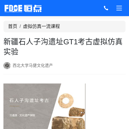
首页
虚拟仿真一流课程
新疆石人子沟遗址GT1考古虚拟仿真
实验
西北大学
马健
文化遗产