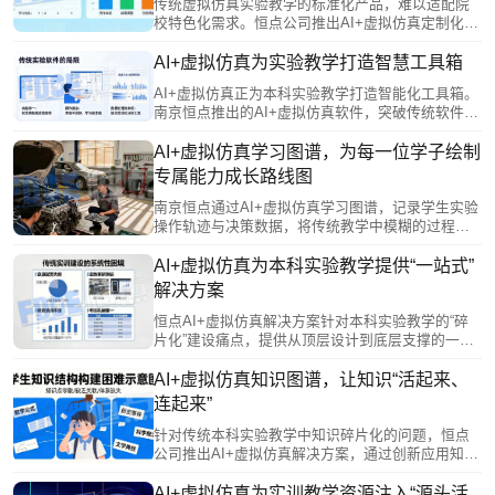
传统虚拟仿真实验教学的标准化产品，难以适配院
校特色化需求。恒点公司推出AI+虚拟仿真定制化服
务，让教师深度参与开发，将专业智慧融入软件设
计，实现从“被动接受”到“主动创造”。该方案对接产
AI+虚拟仿真为实验教学打造智慧工具箱
业需求，转化真实生产场景为教学资源，并采用模
AI+虚拟仿真正为本科实验教学打造智能化工具箱。
块化架构，支持持续进化与升级，真正实现“一校一
南京恒点推出的AI+虚拟仿真软件，突破传统软件
策”，让技术服务于教育本质。
“单向输出”、无法分析错误的局限，通过AI实时捕捉
学生操作细节，进行智能比对与分析，建立个性化
AI+虚拟仿真学习图谱，为每一位学子绘制
能力档案并生成可视化学习报告，支持学生自我改
专属能力成长路线图
进与教师精准教学。其开放架构提供二次开发接口
和编辑器，方便教师自主创建实验模块，对接现有
南京恒点通过AI+虚拟仿真学习图谱，记录学生实验
系统，实现数据贯通。
操作轨迹与决策数据，将传统教学中模糊的过程转
化为可视化能力模型。AI基于图谱诊断学情，智能
推荐个性化学习路径与拓展方向；同时为教师提供
AI+虚拟仿真为本科实验教学提供“一站式”
多维教学报告，支持精准指导与策略调整。该技术
解决方案
助力学生从被动接收者成长为主动管理者，实现从
“标准化培养”向“个性化成长”的转变。
恒点AI+虚拟仿真解决方案针对本科实验教学的“碎
片化”建设痛点，提供从顶层设计到底层支撑的一站
式生态服务。该方案通过统一的智能中枢打通数据
孤岛，实现教学全流程贯通；资源体系覆盖多学科
AI+虚拟仿真知识图谱，让知识“活起来、
并支持院校特色接入，服务贯穿建设全周期。它赋
连起来”
能教师进行知识图谱规划，为学生提供个性化沉浸
环境，并具备持续进化能力，确保实验教学与学科
针对传统本科实验教学中知识碎片化的问题，恒点
前沿同步，系统性地支撑院校教学改革的深化与创
公司推出AI+虚拟仿真解决方案，通过创新应用知识
新。
图谱，将学科知识系统化、结构化、可视化。该方
案构建了多层级知识网络，既能帮助学生直观感知
AI+虚拟仿真为实训教学资源注入“源头活