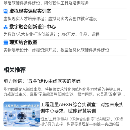
基础软硬件条件建设；研创软件工具及培训服务
虚拟现实课程实训室
虚拟现实人才培养课程；虚拟现实内容创作教室建设
数字融合创新设计中心
为数媒/艺术专业打造创新设计；XR开发、作品、课程
理实结合教室
实物展示设计、虚拟资源开发；教室信息化软硬件条件建设
相关推荐
能力图谱：“五金”建设由虚就实的基础
能力图谱是从岗位出发、将抽象要求转化为结构化能力体系的关键工具，
力戒形式主义，直指“学生能否胜任岗位”这一根本问题。它贯通“五金”建设
底层逻辑：为专业定位、课程搭建、教材编写提供依据，为师资提升指明
方向，并指导实训基地按生产标准考核。能力图谱是连接产业需求与教学
工程测量AI+XR综合实训室：对接未来实
实践的桥梁，让产教融合高质量从宏大目标走向可落地的日常教学，为学
训中心要求，赋能智慧实训
子开辟从零到全的能力成长路径。
恒点“工程测量AI+XR综合实训室”以AI驱动、XR虚
拟仿真为支撑，构建覆盖理论—实操—实战的智慧
实训体系。通过知识数据底座、AI数字教师、沉浸