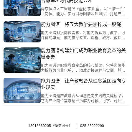
合锻造AI时代高技能人才
流程技能训练，实现“虚拟试错、实体求精”的深度融
合，精准评估并赋能学生完成从理论到岗位的跨
南京恒点人工智能“AI+虚仿”实训室，以“三谱一库”
越，为人工智能产业高质量人才培养提供可复制的
（岗位、能力、实践目标图谱及知识库）打通产教
实践方案。
对接链路，将产业需求精准转化为教学单元。实训
围绕嵌入式AI、计算机视觉等方向，以企业真实项
能力图谱：将五大教学要素拧成一股绳
目为载体，让学生在“真环境”中解决真问题。数字孪
能力图谱对接岗位需求，将能力拆解为可教学、可
生教师与未来实训中心融合，实现“数字演练+实体
评价的单元，成为贯穿专业、课程、教材、教师、
实操”闭环，系统锻造岗位胜任力，为AI产业输送高
实习实训五大要素的主线：为专业调整提供数据依
技能人才。
据，为课程建设厘清逻辑，为教材开发指明方向，
能力图谱构建如何成为职业教育变革的关
为教师成长精准导航，为实训基地建设提供场景指
键要素
南。它把各自为战的要素拧成一股绳，推动人才培
养从碎片化走向系统化，从知识传授转向综合能力
能力图谱是职业教育变革的核心桥梁，它将岗位能
提升。
力拆解为可量化单元，精准对接课程与实训。其构
建依托产教融合，遵循工作逻辑，联合企业绘制五
阶递进图谱。应用中，它支撑“岗课赛证”课程重构，
能力图谱，让产教融合从理念蓝图走向专
并与数字孪生及未来实训深度融合，实现数据动态
业现实
采集、能力短板评估及个性化学习路径推荐。这一
体系让能力发展清晰可见，将产教融合政策落地为
能力图谱是产教融合从理念走向实践的关键桥梁，
日常教学实践，是连接产业需求与人才培养的关键
它将产业岗位需求精准拆解为可教、可学、可评的
纽带。
能力单元，并与课程、实训、考核逐一对应。南京
恒点依托AI与虚拟仿真技术，构建岗位、能力、实
践目标与知识库四层闭环，融入未来实训中心，实
现从产业需求到课程体系的精准映射。这一动态迭
代的系统，让学校人才培养与企业用人标准真正“双
18013860205
（微信同号） | 025-83222290
向奔赴”，为专业建设智能化升级提供了可落地的现