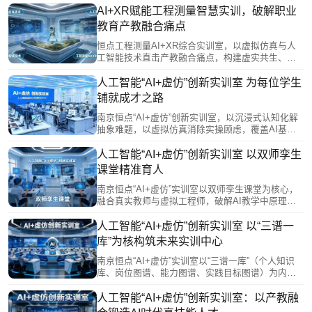
式互动教学及虚实融合实训系统，破解设备不足、
AI+XR赋能工程测量智慧实训，破解职业
内容滞后、场景受限等痛点，实现精准化教学与个
教育产教融合痛点
性化培养，推动人才培养从传统技能型向智能复合
型升级，为测绘行业数字化转型提供高素质技术技
恒点工程测量AI+XR综合实训室，以虚拟仿真与人
能人才支撑。
工智能技术直击产教融合痛点，构建虚实共生、数
据驱动的智慧实训体系。它依托“三谱一库”打通校企
信息壁垒，通过先虚后实、全流程协同训练，破解
人工智能“AI+虚仿”创新实训室 为每位学生
设备不足、场景受限、教学脱节等难题，高度契合
铺就成才之路
未来实训中心定位。该方案推动人才培养与产业需
求精准对接，为测绘行业输送懂智能设备、通全流
南京恒点“AI+虚仿”创新实训室，以沉浸式认知化解
程项目的复合型技术技能人才。
抽象难题，以虚拟仿真消除实操顾虑，覆盖AI基
础、模型部署、计算机视觉、语音处理、机器人、
智能网联、物联网、大模型微调及嵌入式开发等全
人工智能“AI+虚仿”创新实训室 以双师孪生
链路模块。通过“理论-虚拟-实践”闭环与多场景推
课堂精准育人
演，助力学生安全、高效掌握核心工程能力，为每
位学子铺就通往AI产业的成才之路。
南京恒点“AI+虚仿”实训室以双师孪生课堂为核心，
融合真实教师与虚拟工程师，破解AI教学中原理抽
象、工程脱节难题。通过“师-生-机”三元协同、MR多
人协作及AI数字教师全程督导，实现产业级项目全
人工智能“AI+虚仿”创新实训室 以“三谱一
流程训练。平台支撑资源共享与数据驱动管理，将
库”为核构筑未来实训中心
教师从重复劳动中解放，转向个性化指导与高阶能
力培养，精准赋能职业教育提质增效。
南京恒点“AI+虚仿”实训室以“三谱一库”（个人知识
库、岗位图谱、能力图谱、实践目标图谱）为内
核，打通产业需求与教学落地。四大功能分区——
多维认知交互、AI教学训练、虚拟仿真实训、实体
人工智能“AI+虚仿”创新实训室：以产教融
设备操作，融合VR/MR与数字孪生技术，覆盖AI全