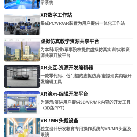
示系统
XR数字工作站
集成PC/VR/AR装置为用户提供一体化工作站
虚拟仿真教学资源共享平台
为本科/职业/军事院校提供虚拟仿真实训/实验资
源共享开放平台
XR交互-资源开发编辑器
一款零代码、低门槛的虚拟仿真/虚拟现实内容开
发编辑工具
XR演示-编辑开发平台
为演示/演讲用户提供3D/VR/MR内容的开发工具
（3D版PPT）
VR / MR头戴设备
独立设计研发教育专用操作系统的VR/MR头盔及
眼镜