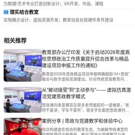
为数媒/艺术专业打造创新设计；XR开发、作品、课程
理实结合教室
实物展示设计、虚拟资源开发；教室信息化软硬件条件建设
相关推荐
教育部办公厅印发《关于启动2026年度高
校思想政治工作质量提升综合改革与精品
建设项目申报工作的通知》
教育部2026年思政精品项目申报明确鼓励“AI+思政”
融合与数字虚拟资源建设。针对传统思政教育内容
枯燥、形式单一等痛点，恒点“AI+虚拟仿真”方案通
过VR/MR技术打造沉浸式学习体验（如“飞夺泸定
从“被动接受”到“主动参与”—— 虚拟仿真激
桥”虚拟实验），并借助AI构建智慧系统与数智档
活党建思政教学模式
案，助力高校开发思政大模型、数字红色资源，为
项目申报提供创新路径与技术支撑。
思政课向来是横亘在很多老师面前的一道难题，“老
师不爱讲，学生不爱听”，很多学生都把思政课列在
“水课”之列，“水一水”就过去了。随着人工智能和
MR、VR、AR的发展和普及，虚拟仿真技术为党建
案例分享 | 思政与党建教学和体验中心
思政专业教学提供了新思路。虚拟仿真技术的应
恒点构建虚实结合的教育生态，为破解传统课堂的
用，使得思政课的教学场域得以拓展，从传统的单
局限性提供全新路径，推出“思政与党建教学与体验