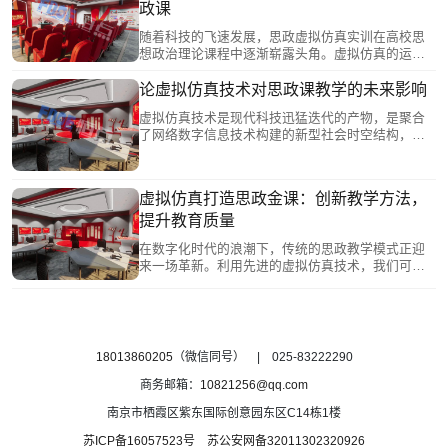
富多彩的多维场域，极大地增强了教学的沉浸感和
政课
实效性。
随着科技的飞速发展，思政虚拟仿真实训在高校思
想政治理论课程中逐渐崭露头角。虚拟仿真的运
用，实现了思政课从平面叙事向立体化教学的转
变，增强了师生之间的交互性和共情感，有利于把
论虚拟仿真技术对思政课教学的未来影响
思政理论讲深、讲透、讲活，为学生带来全新的学
虚拟仿真技术是现代科技迅猛迭代的产物，是聚合
习体验。从而帮助学生塑造正确的世界观、人生
了网络数字信息技术构建的新型社会时空结构，为
观、价值观，让传统的思政教学模式活起来。
思政课教学改革创新带来了新的机遇。推动思政课
与虚拟仿真技术的创新融合，是顺应教学信息化、
数字化、网络化、智能化变革态势的必然，也是提
虚拟仿真打造思政金课：创新教学方法，
升思政课教学吸引力、亲和力、感染力，增强学生
提升教育质量
获得感的必需。
在数字化时代的浪潮下，传统的思政教学模式正迎
来一场革新。利用先进的虚拟仿真技术，我们可以
打造出令人耳目一新的思政金课，使学生们能够身
临其境地穿越历史长河，深刻体验百年党史的波澜
壮阔。
18013860205
（微信同号） | 025-83222290
商务邮箱：
10821256@qq.com
南京市栖霞区紫东国际创意园东区C14栋1楼
苏ICP备16057523号
苏公安网备32011302320926