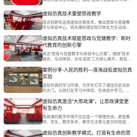
一场域转变为更加丰富多彩的多维场域，极大地增
中心”重构教学场景。虚实结合教学区将增强现实
强了教学的沉浸感和实效性。为教师提供了丰富的
（AR）技术应用在教育教学中，借助艺术化的手段
教学方式，为学生提供了全新的学习体验。
虚拟仿真技术重塑思政教学
建构不同视觉效果的教育教学模式，为学生营造更
加真实的课堂体验。
恒点创新性运用虚拟仿真技术，推出思政与党建教
学与体验中心，将生硬的理论知识转化为生动场景
和互动内容，便于理解和记忆。沉浸式的思政课
程，例如虚拟参观红色文化场馆、模拟历史事件场
虚拟仿真技术赋能思政与党建教学：新时
景等，将虚拟元素与现实教学环境相融合，增强互
代教育的创新引擎
动性，从而提高学生学习积极性和参与度，提升教
学质量，更好地实现思政实践育人的教学目标。
恒点“思政与党建教学与体验中心方案”，围绕“技术
融合、互动体验、文化浸润”三大核心展开，其包括
教师讲台授课区、实体教学区、VR互动教学区和虚
实结合教学区，支持传统授课、在线沉浸式课程等
案例分享-人民的胜利—淮海战役虚拟仿真
多种教学模式。虚拟仿真技术的应用，不仅破解了
实验
传统思政与党建教育的困境，也为新时代教育注入
了新的活力。
虚拟仿真的学习环境，为学生打开了通往历史深处
的大门，让他们在学习中体验、在体验中学习，不
断探索、不断成长。
虚拟仿真激活“大思政课”，让思政课堂更
有生命力
思政课的教学环境不仅仅是一个物理空间，更是教
师、学生、教学条件、教学方法等元素交织而成的
复杂网络。虚拟仿真技术的应用，使得思政课的教
学场域得以拓展，从传统的单一场域转变为更加丰
虚拟仿真创新教学模式，打造有生命的思