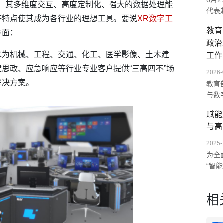
6月
其多维度交互、高度定制化、强大的数据处理能
代表
等特点使其成为各行业的理想工具。要说
XR数字工
师范
教育
方面：
展示
政治
统及
为机械、工程、交通、化工、医学影像、土木建
次交
工作
未来
思政、应急响应等行业专业客户提供“三高四不”场
2026-
解决方案。
教育
与数
单一
赋能
造沉
与高
AI
数字
2025-
为全
“智
以“
训。
相
度与
量全