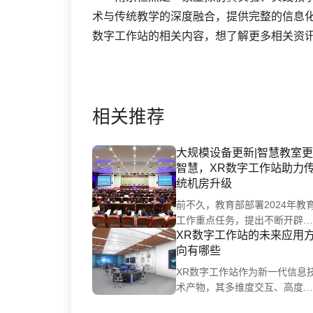
术与传统教学的深度融合，提供完整的信息化
数字工作站的相关内容，想了解更多相关资讯或需
相关推荐
大规模设备更新|智慧教室更
智慧，XR数字工作站助力
统机房升级
前不久，教育部部署2024年教
工作重点任务，提出不断开辟教
XR数字工作站的未来应用
育数字化新赛道新要求。教育部
向有哪些
长怀进鹏也多次在不同会议上，
强调了虚拟仿真技术在教学领域
XR数字工作站作为新一代信息
的应用及其重要意义。
术产物，其多维度交互、高度定
制化、强大的数据处理能力、高