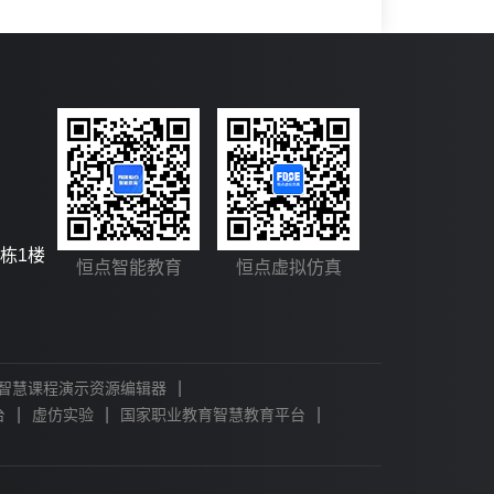
栋1楼
恒点智能教育
恒点虚拟仿真
|
智慧课程演示资源编辑器
|
|
|
台
虚仿实验
国家职业教育智慧教育平台