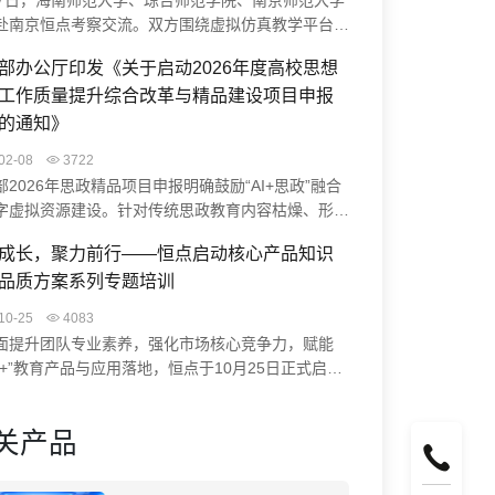
27日，海南师范大学、琼台师范学院、南京师范大学
赴南京恒点考察交流。双方围绕虚拟仿真教学平台、
生实践能力培养、智慧实验室升级等展开研讨。恒点
部办公厅印发《关于启动2026年度高校思想
AI空间智能赋能实验中心建设方案、裸眼3D虚仿系
工作质量提升综合改革与精品建设项目申报
课程编辑器实操，并结合典型案例分享实践成果。此
流促进了校企协同，助力高校科学教育数字化转型与
的通知》
学习中心建设。
02-08
3722
部2026年思政精品项目申报明确鼓励“AI+思政”融合
字虚拟资源建设。针对传统思政教育内容枯燥、形式
等痛点，恒点“AI+虚拟仿真”方案通过VR/MR技术打
成长，聚力前行——恒点启动核心产品知识
浸式学习体验（如“飞夺泸定桥”虚拟实验），并借助
品质方案系列专题培训
构建智慧系统与数智档案，助力高校开发思政大模型、
红色资源，为项目申报提供创新路径与技术支撑。
10-25
4083
面提升团队专业素养，强化市场核心竞争力，赋能
能+”教育产品与应用落地，恒点于10月25日正式启动
深化产品认知，赋能专业价值”为核心的系列专题培
通过培训，系统提升团队成员对核心产品知识的掌握
关产品
高品质方案的理解能力，助力业务水平与客户服务质
面提升，从而更好地为客户服务。