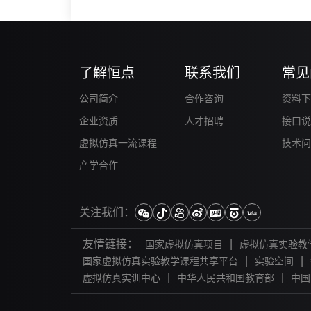
度集成、高安全性和广泛的应用
场景等特点使其成为各行业的理
想工具。要说XR数字工作站的
来应用方向，主要体现在以下几
个方面：
了解恒点
联系我们
常见
公司简介
合作咨询
资料下
企业资质
人才招聘
接口说
虚拟仿真一流课程
技术问
产学合作
关注我们：
友情链接：
|
国家虚拟仿真项目
虚拟仿真实验教
|
|
国家虚拟仿真实验教学课程共享平台
实验空间
|
|
虚拟仿真实训中心
中华人民共和国教育部
中国