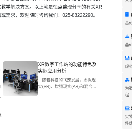
基
教学解决方案。以上就是恒点整理分享的有关XR
求，欢迎随时咨询我们：025-83222290。
基
基
XR数字工作站的功能特色及
虚
传
实际应用分析
随着科技的飞速发展，虚拟现
育
实(VR)、增强现实(AR)和混合现
为
实(MR)等前沿技术正逐渐渗透到
程
方
我们的日常工作和生活中。XR数
字工作站作为这一技术革新的集
大成者，以其高度集成的硬件和
技
实
软件平台，为用户提供了一个全
件
新的虚拟互动操作体验。与恒点
一起将深入探讨XR数字工作站的