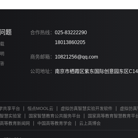
功能特色及其在实际应用中的潜
力。
未
问题
合作热线：
025-83222290
18013860205
载
明
商务邮箱：
10821256@qq.com
答
公司地址：
南京市栖霞区紫东国际创意园东区C14
|
|
|
学共享平台
恒点MOOL云
虚拟仿真智慧实验开发软件
虚拟仿真
|
|
智慧实验室
国家智慧教育公共服务平台
国家高等教育智慧教育平
|
|
高等教育新闻网
中国高等教育学会
云上高博会