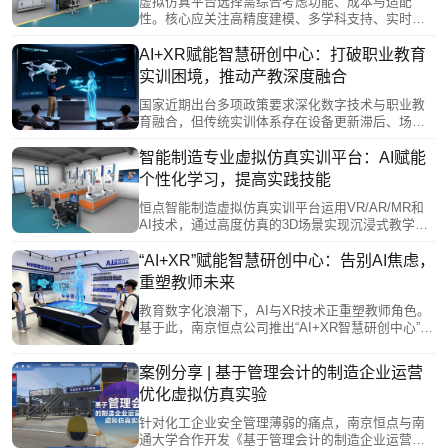
学的智能化教学环境，推动“金基地”建设与产教融合
虚拟仿真平台选择需综合考虑功能、成本与适配
高质量发展。
性。核心应关注高精度建模、多学科支持、实时交
互等硬实力，同时评估部署方式、开放性和模块化
等特点。教育领域需强化交互性与数据分析，职业
AI+XR赋能智慧研创中心：打破职业教育
培训要注重安全场景模拟。长期来看，平台应减少
实训困境，推动产教深度融合
物理损耗并支持技术更新。恒点虚拟仿真平台表
明，结合学科需求和虚实融合技术，选择最适配而
国家近期出台多项政策要求深化数字技术与职业教
非最优的方案，才能有效推动数字化转型。
育融合，但传统实训体系存在设备更新滞后、场景
受限、校企合作浅表化等痛点。恒点“AI+XR”智慧研
创中心通过构建“云—边—端”技术架构，赋能教师数
智能制造专业虚拟仿真实训平台：AI赋能
字化教学、培育学生创新能力、促进校企深度协
个性化学习，提高实践技能
同，形成“技术—教学—产业”闭环生态。该模式通过
虚拟仿真、能力画像等技术手段，有效解决了传统
恒点智能制造虚拟仿真实训平台运用VR/AR/MR和
实训与产业脱节问题，为产教深度融合提供了创新
AI技术，通过高度仿真的3D场景实现沉浸式教学。
解决方案。
该平台突破传统实训的安全风险、时空限制及高成
本等痛点，支持多终端协同操作和个性化智能评
“AI+XR”赋能智慧研创中心：告别AI焦虑，
估。AI系统能动态调整实训难度，模拟各类故障场
重塑教师未来
景，并实时反馈操作错误，构建"虚实融合"的智能制
造人才培养体系，推动职业教育数字化转型。
教育数字化浪潮下，AI与XR技术正重塑教师角色。
基于此，南京恒点公司推出“AI+XR智慧研创中心”构
建了未来教师培养平台，包含AI教研工具、虚拟资
源开发系统等六大模块，支持教师从知识传授者转
案例分享 | 基于管理会计的制造企业运营
型为教学设计者和创新引导者。该平台通过校企合
优化虚拟仿真实验
作机制，帮助教师掌握智能备课、个性化辅导等技
能，并参与产业项目实践，培养“数字化+产业”复合
针对化工企业安全管理薄弱的痛点，南京恒点与南
能力，实现“技术赋能教师、教师赋能学生”的教育闭
通大学合作开发《基于管理会计的制造企业运营优
环。