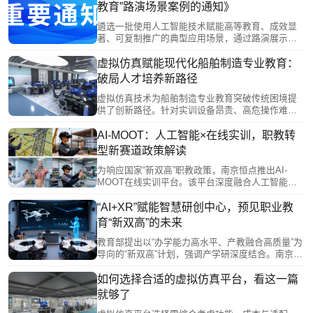
教育”路演场景案例的通知》
遴选一批使用人工智能技术赋能高等教育、成效显
著、可复制推广的典型应用场景，通过路演展示、
专家点评等形式，发挥示范引领作用，推动人工智
能赋能我省高等教育改革发展。
虚拟仿真赋能现代化船舶制造专业教育：
破局人才培养新路径
虚拟仿真技术为船舶制造专业教育突破传统困境提
供了创新路径。针对实训设备昂贵、高危操作难开
展、产教脱节等问题，虚拟仿真通过构建高度仿真
的船舶作业环境，使学生能在安全条件下反复练习
AI-MOOT：人工智能×在线实训，职教转
各类操作，低成本“虚拟拥有”大型设备，实现从驾
型新赛道政策解读
驶、轮机管理到装卸等全流程沉浸式实训。该技术
推动了教学内容与产业需求深度融合，助力培养符
为响应国家“新双高”职教政策，南京恒点推出AI-
合船舶智能化、绿色化发展的高素质技能人才。
MOOT在线实训平台。该平台深度融合人工智能与
实训教学，通过智能辅导、个性化学习路径及自动
设计实训项目等功能，破解传统教育困境。其核心
“AI+XR”赋能智慧研创中心，预见职业教
“三谱一库”体系，构建了从岗位需求到能力培养与实
育“新双高”的未来
践训练的完整闭环，并确保与国家级平台互通，旨
在赋能职业教育高质量、个性化发展，培养符合时
教育部提出以“办学能力高水平、产教融合高质量”为
代需求的创新型人才。
导向的“新双高”计划，强调产学研深度结合。南京恒
点信息技术推出“AI+XR智慧研创中心”，通过“云-边-
端”协同架构，构建集虚拟仿真、AI实训、资源管理
如何选择合适的虚拟仿真平台，看这一篇
于一体的综合平台，助力职教数字化转型。该方案
就够了
注重实用性与普及性，旨在实现教师易用、学生易