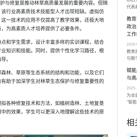
6月
护与修复是推动林草高质量发展的重要内容。但随
代表
，该行业高素质技术技能型人才出现短缺。虚拟仿
师范
教育
。这一技术的应用不仅提高了教学效果，还极大地
展示
政治
统及
新，为高素质人才培养提供了必要条件。
次交
工作
未来
特点和学生需求，设计丰富多样的实训课程，结合
2026-
专业知识和技能。同时，提供个性化学习路径，根
教育
与数
指导。
单一
赋能
造沉
森林、草原等生态系统的结构和功能，以及它们
与高
AI
验有助于加深学生对林草生态保护与修复重要性的
数字
2025-
为全
“智
拟各种修复技术和方法，如植树造林、土地复垦
以“
用中的效果，学生可以更深入地理解这些技术的原
训。
相
度与
量全