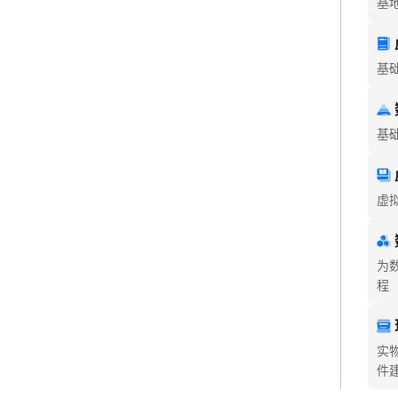
基
基
基
虚
为
程
实
件