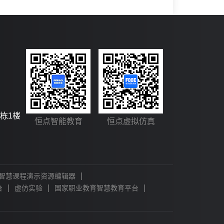
栋1楼
恒点智能教育
恒点虚拟仿真
|
智慧课程演示资源编辑器
|
|
|
台
虚仿实验
国家职业教育智慧教育平台