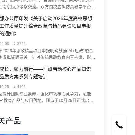
27日，海南师范大学、琼台师范学院、南京师范大学
赴南京恒点考察交流。双方围绕虚拟仿真教学平台、
生实践能力培养、智慧实验室升级等展开研讨。恒点
部办公厅印发《关于启动2026年度高校思想
AI空间智能赋能实验中心建设方案、裸眼3D虚仿系
工作质量提升综合改革与精品建设项目申报
课程编辑器实操，并结合典型案例分享实践成果。此
流促进了校企协同，助力高校科学教育数字化转型与
的通知》
学习中心建设。
02-08
3742
部2026年思政精品项目申报明确鼓励“AI+思政”融合
字虚拟资源建设。针对传统思政教育内容枯燥、形式
等痛点，恒点“AI+虚拟仿真”方案通过VR/MR技术打
成长，聚力前行——恒点启动核心产品知识
浸式学习体验（如“飞夺泸定桥”虚拟实验），并借助
品质方案系列专题培训
构建智慧系统与数智档案，助力高校开发思政大模型、
红色资源，为项目申报提供创新路径与技术支撑。
10-25
4105
面提升团队专业素养，强化市场核心竞争力，赋能
能+”教育产品与应用落地，恒点于10月25日正式启动
深化产品认知，赋能专业价值”为核心的系列专题培
通过培训，系统提升团队成员对核心产品知识的掌握
关产品
高品质方案的理解能力，助力业务水平与客户服务质
面提升，从而更好地为客户服务。