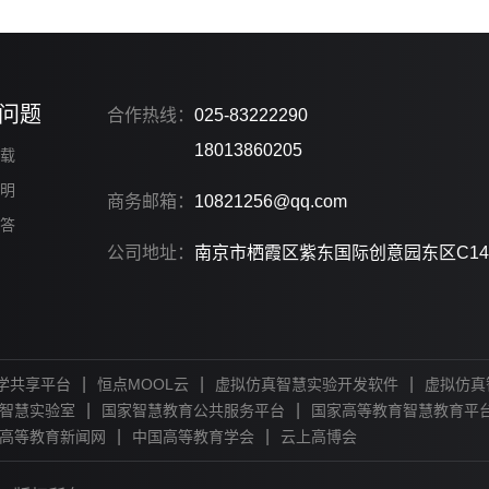
问题
合作热线：
025-83222290
18013860205
载
明
商务邮箱：
10821256@qq.com
答
公司地址：
南京市栖霞区紫东国际创意园东区C14
|
|
|
学共享平台
恒点MOOL云
虚拟仿真智慧实验开发软件
虚拟仿真
|
|
智慧实验室
国家智慧教育公共服务平台
国家高等教育智慧教育平
|
|
高等教育新闻网
中国高等教育学会
云上高博会