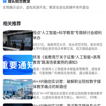
理实结合教室
实物展示设计、虚拟资源开发；教室信息化软硬件条件建设
相关推荐
恒点“人工智能+科学教育”专题研讨会顺利
举办
6月27日，海南师范大学、琼台师范学院、南京师范
大学代表赴南京恒点考察交流。双方围绕虚拟仿真
教学平台、师范生实践能力培养、智慧实验室升级
等展开研讨。恒点展示AI空间智能赋能实验中心建
转发《省教育厅关于征集“人工智能+高等
设方案、裸眼3D虚仿系统及课程编辑器实操，并结
教育”路演场景案例的通知》
合典型案例分享实践成果。此次交流促进了校企协
同，助力高校科学教育数字化转型与未来学习中心
遴选一批使用人工智能技术赋能高等教育、成效显
建设。
著、可复制推广的典型应用场景，通过路演展示、
专家点评等形式，发挥示范引领作用，推动人工智
能赋能我省高等教育改革发展。
AI+XR融创实训室：破解职业院校数字媒
体教学痛点的新路径
恒点“AI+XR”融创实训室针对职业院校数字媒体教学
痛点，以虚拟仿真技术为核心，将AIGC、XR等产
业前沿转化为教学内容，对接岗位能力构建全流程
实训环境。通过智能评估与AI助教减轻教师负担，
AI+XR融创实训室：激活数字媒体专业实