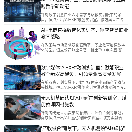
助力学生产出高质量作品，有效破解学用脱节难
践教学新动能
题，为职业教育数字化转型与产教深度融合提供了
一体化解决方案。
针对数字创意产业人才需求与职教实训脱节的矛
盾，恒点推出“AI+XR”融创实训室。该方案直击传统
教学“技术滞后、设备陈旧、成果同质、模式单一”四
大痛点，构建了以AI赋能、XR呈现、数字人驱动的
AI+电商直播数智化实训室，响应智慧职业
全链路实践教学体系。通过整合AIGC创作、虚拟拍
教育战略
摄、动捕开发等前沿技术及沉浸式测试平台，让学
生在校园内模拟产业真实环境，掌握全流程技能，
在政策与市场需求双轮驱动下，职业教育加速数字
产出高质量作品，有效提升职业竞争力。此举为职
化转型。恒点公司响应号召，推出“AI+电商直播”数
教改革与产教融合提供了新范式。
智化实训室，以“AI+虚拟仿真”技术打造高度仿真的
实训环境，解决电商直播行业人才紧缺、培养模式
滞后的问题。该方案通过虚实结合的教学新模式，
数字媒体“AI+XR”融创实训室：赋能职业
有效缩短学生技能掌握与岗位适应时间，为培养数
教育新双高建设，引领专业高质量发展
字经济时代的高素质技术技能人才提供了创新路径
与有力支撑。
在新双高计划背景下，数字媒体专业面临产学脱节
等挑战。恒点“AI+XR”融创实训室通过虚实融合设备
与智能教学体系，将产业新兴岗位能力转化为模块
化实训任务，覆盖从AI创作到XR开发的全产业链流
无人机基础认知“AI+虚仿”创新实训室：赋
程。实训室构建协同育人生态，支持课赛证融通，
能教师因材施教
培育技术复合型数字新质人才，并推动教学向AI赋
能、项目驱动的模式转型，为职业教育数字化发展
针对传统无人机教学设备滞后、评价主观等难题，
与高素质技能人才培养提供创新路径。
南京恒点推出“AI+虚仿”创新实训室。该方案融合人
工智能与虚拟仿真技术，通过3D建模、AI数字教
师、智能数据底座等，实现结构认知可视化、学习
“产教融合”背景下，无人机测绘“AI+虚仿”