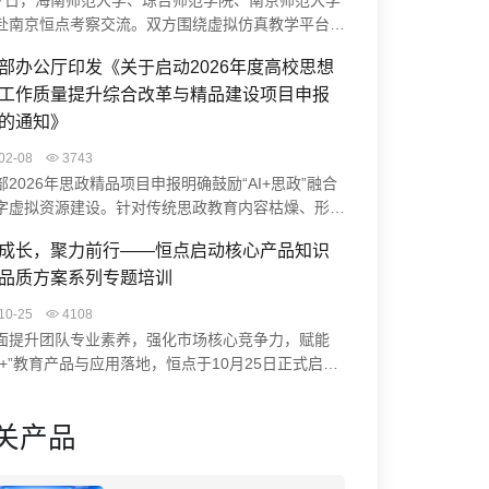
27日，海南师范大学、琼台师范学院、南京师范大学
赴南京恒点考察交流。双方围绕虚拟仿真教学平台、
生实践能力培养、智慧实验室升级等展开研讨。恒点
部办公厅印发《关于启动2026年度高校思想
AI空间智能赋能实验中心建设方案、裸眼3D虚仿系
工作质量提升综合改革与精品建设项目申报
课程编辑器实操，并结合典型案例分享实践成果。此
流促进了校企协同，助力高校科学教育数字化转型与
的通知》
学习中心建设。
02-08
3743
部2026年思政精品项目申报明确鼓励“AI+思政”融合
字虚拟资源建设。针对传统思政教育内容枯燥、形式
等痛点，恒点“AI+虚拟仿真”方案通过VR/MR技术打
成长，聚力前行——恒点启动核心产品知识
浸式学习体验（如“飞夺泸定桥”虚拟实验），并借助
品质方案系列专题培训
构建智慧系统与数智档案，助力高校开发思政大模型、
红色资源，为项目申报提供创新路径与技术支撑。
10-25
4108
面提升团队专业素养，强化市场核心竞争力，赋能
能+”教育产品与应用落地，恒点于10月25日正式启动
深化产品认知，赋能专业价值”为核心的系列专题培
通过培训，系统提升团队成员对核心产品知识的掌握
关产品
高品质方案的理解能力，助力业务水平与客户服务质
面提升，从而更好地为客户服务。