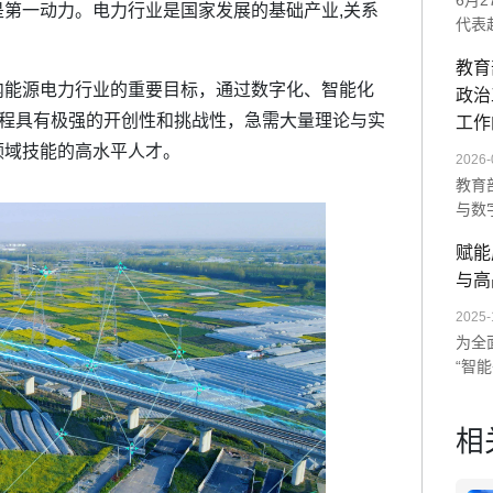
6月
第一动力。电力行业是国家发展的基础产业,关系
代表
师范
教育
展示
内能源电力行业的重要目标，通过数字化、智能化
政治
统及
过程具有极强的开创性和挑战性，急需大量理论与实
次交
工作
未来
领域技能的高水平人才。
2026-
教育
与数
单一
赋能
造沉
与高
AI
数字
2025-
为全
“智
以“
训。
相
度与
量全