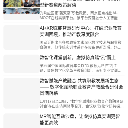
型新赛道政策解读
为响应国家“新双高”职教政策，南京恒点推出AI-
MOOT在线实训平台。该平台深度融合人工智能与
实训教学，通过智能辅导、个性化学习路径及自动
设计实训项目等功能，破解传统教育困境。其核心
AI+XR赋能智慧研创中心：打破职业教育
“三谱一库”体系，构建了从岗位需求到能力培养与实
实训困境，推动产教深度融合
践训练的完整闭环，并确保与国家级平台互通，旨
在赋能职业教育高质量、个性化发展，培养符合时
国家近期出台多项政策要求深化数字技术与职业教
代需求的创新型人才。
育融合，但传统实训体系存在设备更新滞后、场景
受限、校企合作浅表化等痛点。恒点“AI+XR”智慧研
创中心通过构建“云—边—端”技术架构，赋能教师数
数智化课堂创新，虚拟仿真踏“云”而上
字化教学、培育学生创新能力、促进校企深度协
第26届中国国际教育年会以"以教育见世界"为主
同，形成“技术—教学—产业”闭环生态。该模式通过
题，聚焦数字化变革与教育创新。面对专业实训高
虚拟仿真、能力画像等技术手段，有效解决了传统
成本、个性化培养不足等痛点，南京恒点公司推出
实训与产业脱节问题，为产教深度融合提供了创新
虚拟仿真解决方案，开发XR工作站、MR沙盘等硬
数智赋能产教融合 共筑职教发展新生态
解决方案。
件，构建"虚实结合"教学环境。通过VRC-Editor零代
—— 数字化赋能职业教育产教融合研讨会
码工具实现资源自主开发，结合AI技术实现个性化
圆满落幕
教学。虚拟仿真技术正从辅助手段升级为教育新基
建核心，推动教育数字化转型。
10月17日至18日，“数字化赋能职业教育产教融合研
讨会”在山东济南隆重召开，会议以“政校企研共探产
教融合”为主题，汇聚工信部、教育部领导、加拿大
工程院院士等全国各地职业院校领导、教育专家、
MR智能互动沙盘，让虚拟仿真实训更智
行业企业代表及一线教育工作者共计160余人，通过
能更高效
政策解读、主旨报告、圆桌研讨、实地观摩等多元