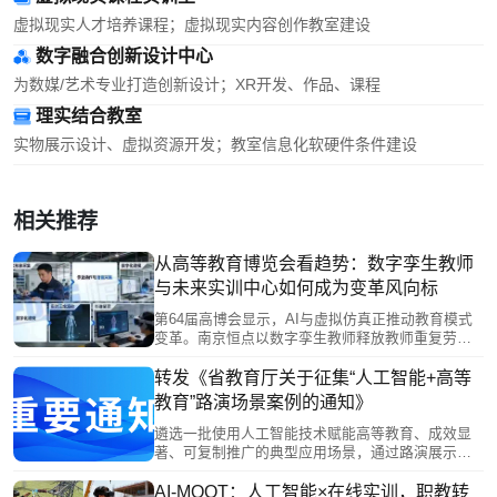
虚拟现实人才培养课程；虚拟现实内容创作教室建设
数字融合创新设计中心
为数媒/艺术专业打造创新设计；XR开发、作品、课程
理实结合教室
实物展示设计、虚拟资源开发；教室信息化软硬件条件建设
相关推荐
从高等教育博览会看趋势：数字孪生教师
与未来实训中心如何成为变革风向标
第64届高博会显示，AI与虚拟仿真正推动教育模式
变革。南京恒点以数字孪生教师释放教师重复劳
动，转向个性化指导；未来实训中心构建“数字-物
理”双空间，闭环满足“学、练、导、评、探”需求，
转发《省教育厅关于征集“人工智能+高等
并借助MR虚实联动与数据驱动生成个性画像。这一
教育”路演场景案例的通知》
实践印证了从理念到落地的转化，成为产教融合与
高技能人才培养的风向标。
遴选一批使用人工智能技术赋能高等教育、成效显
著、可复制推广的典型应用场景，通过路演展示、
专家点评等形式，发挥示范引领作用，推动人工智
能赋能我省高等教育改革发展。
AI-MOOT：人工智能×在线实训，职教转