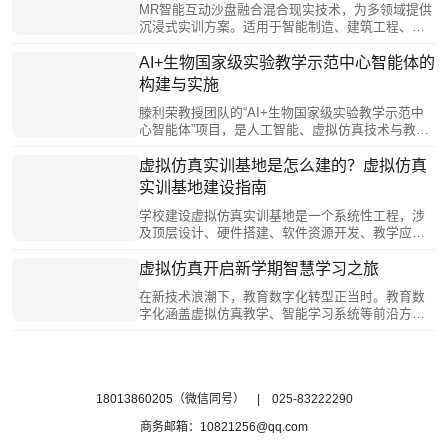
形式，破解产教融合痛点难题，共绘数字化背景下
MR智能互动沙盘融合混合现实技术，为多领域提供
职业教育高质量发展新蓝图。
沉浸式实训方案。适用于智能制造、建筑工程、智
慧物流等多个专业领域，支持工业机器人编程、建
筑可视化设计、物流流程模拟等场景。核心优势包
AI+生物国家级实验教学示范中心智能体的
括虚实融合体验、多人协同操作、数据驱动教学、
构建与实施
安全管理设计及开放扩展性，通过SLAM定位、人脸
识别等技术实现精准交互。该设备有效降低实训风
滕利荣教授团队的“AI+生物国家级实验教学示范中
险，提升教学效率，推动跨学科协作，成为现代教
心智能体”项目，是人工智能、虚拟仿真技术与教育
育创新的重要工具。
教学深度融合的成功案例。项目通过虚拟教研室形
成共建共享的教师共同体，推动优质资源流动与教
虚拟仿真实训基地是怎么建的？虚拟仿真
师能力提升，为全国生物实验教学提供可复制、可
实训基地建设指南
推广的经验，为人工智能时代教育改革开辟新路
径。随着技术进步与教育理念更新，AI与虚拟仿真
学校建设虚拟仿真实训基地是一个系统性工程，涉
融合的生物实验教学智能体将持续完善，为培养创
及顶层设计、硬件搭建、软件资源开发、教学应用
新型、实践型生物学人才贡献更大力量。
和管理运营等多个层面。虚拟仿真实训教学场所一
般由专业虚拟仿真实训中心、公共虚拟仿真实训中
虚拟仿真开启新学期智慧学习之旅
心、虚拟仿真体验中心和虚拟仿真研创中心组成。
在新技术浪潮下，教育数字化转型正当时。教育数
要根据先进行业企业岗位职责和技能对职业院校人
字化涵盖虚拟仿真教学、智能学习系统等前沿方
才培养提出的新要求，厘清实训教学过程中的“三高
向，打破传统教育时空边界与资源局限，为学生打
三难”问题，有针对性地开发虚拟仿真实训资源，避
造个性化、沉浸式学习环境。虚拟仿真技术正重塑
免“为虚而虚”。
传统教学模式。它能够构建虚拟实践场景，如虚拟
实验室、工厂、医院等，让学生充分实践，提升技
能。借助网络连接异地师生，共享优质资源，平衡
18013860205
（微信同号） | 025-83222290
教育差距。其交互性使学生在虚拟环境自主探索、
商务邮箱：
10821256@qq.com
协作学习，激发兴趣与潜能。