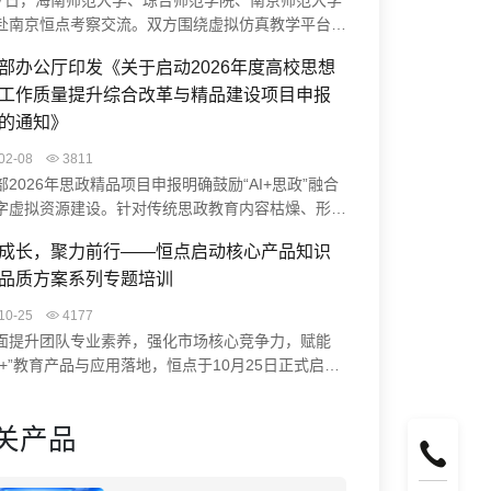
27日，海南师范大学、琼台师范学院、南京师范大学
赴南京恒点考察交流。双方围绕虚拟仿真教学平台、
生实践能力培养、智慧实验室升级等展开研讨。恒点
部办公厅印发《关于启动2026年度高校思想
AI空间智能赋能实验中心建设方案、裸眼3D虚仿系
工作质量提升综合改革与精品建设项目申报
课程编辑器实操，并结合典型案例分享实践成果。此
流促进了校企协同，助力高校科学教育数字化转型与
的通知》
学习中心建设。
02-08
3811
部2026年思政精品项目申报明确鼓励“AI+思政”融合
字虚拟资源建设。针对传统思政教育内容枯燥、形式
等痛点，恒点“AI+虚拟仿真”方案通过VR/MR技术打
成长，聚力前行——恒点启动核心产品知识
浸式学习体验（如“飞夺泸定桥”虚拟实验），并借助
品质方案系列专题培训
构建智慧系统与数智档案，助力高校开发思政大模型、
红色资源，为项目申报提供创新路径与技术支撑。
10-25
4177
面提升团队专业素养，强化市场核心竞争力，赋能
能+”教育产品与应用落地，恒点于10月25日正式启动
深化产品认知，赋能专业价值”为核心的系列专题培
通过培训，系统提升团队成员对核心产品知识的掌握
关产品
高品质方案的理解能力，助力业务水平与客户服务质
面提升，从而更好地为客户服务。