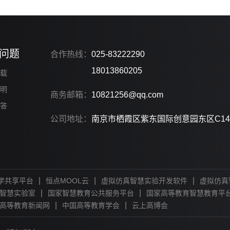
问题
合作热线：
025-83222290
18013860205
载
明
商务邮箱：
10821256@qq.com
答
公司地址：
南京市栖霞区紫东国际创意园东区C14
|
|
|
学共享平台
恒点MOOL云
虚拟仿真智慧实验开发软件
虚拟仿真
|
|
智慧实验室
国家智慧教育公共服务平台
国家高等教育智慧教育平
|
|
高等教育新闻网
中国高等教育学会
云上高博会