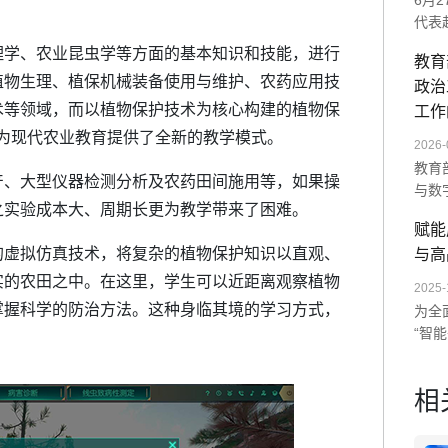
6月
代表
师范
理学、农业昆虫学等方面的基本知识和技能，进行
教育
展示
植物生理、植保机械装备使用与维护、农药应用技
政治
统及
术等领域，而以植物保护技术为核心构建的植物保
次交
工作
未来
为现代农业教育提供了全新的教学模式。
2026-
教育
、大型仪器检测分析及农药田间施用等，如果操
与数
之实验成本大、周期长更为教学带来了困难。
单一
赋能
造沉
虚拟仿真技术，将复杂的植物保护知识以直观、
与高
AI
数字
实的农田之中。在这里，学生可以近距离观察植物
2025-
掌握科学的防治方法。这种身临其境的学习方式，
为全
“智
以“
训。
相
度与
量全