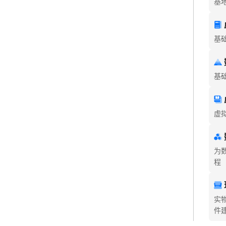
基
基
基
虚
为
术
程
实
件