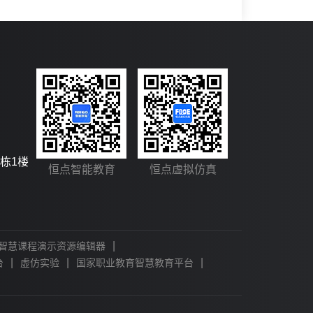
栋1楼
恒点智能教育
恒点虚拟仿真
|
智慧课程演示资源编辑器
|
|
|
台
虚仿实验
国家职业教育智慧教育平台