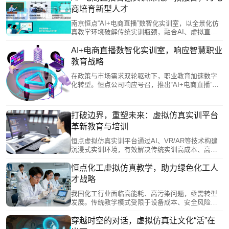
低成本、多场景切换。内核依托“一库三谱”智能底
商培育新型人才
座，动态整合行业知识，并将岗位能力精准解构为
可训练、可评估的实训模块，在安全虚拟环境中驱
南京恒点“AI+电商直播”数智化实训室，以全景化仿
动个性化培养与商业流程闭环。
真教学环境破解传统实训瓶颈，融合AI、虚拟直播
等技术，开展从选品、内容生产到数据复盘的全流
程实战。通过校企共建、引入真实项目与双向导师
AI+电商直播数智化实训室，响应智慧职业
机制，深化产教融合，支撑“岗课赛证”综合育人。该
教育战略
方案同步行业需求，提升学生技能与就业竞争力，
并可拓展为区域培训与服务中心，形成产教融合良
在政策与市场需求双轮驱动下，职业教育加速数字
性生态，为数字经济培养高素质电商人才。
化转型。恒点公司响应号召，推出“AI+电商直播”数
智化实训室，以“AI+虚拟仿真”技术打造高度仿真的
实训环境，解决电商直播行业人才紧缺、培养模式
滞后的问题。该方案通过虚实结合的教学新模式，
打破边界，重塑未来：虚拟仿真实训平台
有效缩短学生技能掌握与岗位适应时间，为培养数
革新教育与培训
字经济时代的高素质技术技能人才提供了创新路径
与有力支撑。
恒点虚拟仿真实训平台通过AI、VR/AR等技术构建
沉浸式实训环境，有效解决传统实训高成本、高风
险、场景受限等痛点。平台具备三大核心功能：逼
真场景模拟、交互式实操训练和个性化课程设置，
恒点化工虚拟仿真教学，助力绿色化工人
实现"以虚助实"的实训效果。其五大优势包括：安全
才战略
零风险、降本增效、突破时空限制、标准化与个性
化统一、数据驱动评估。未来将结合AI和元宇宙技
我国化工行业面临高能耗、高污染问题，亟需转型
术持续升级，成为重构实践教学体系的重要载体。
发展。传统教学模式受限于设备成本、安全风险等
因素，实践教学不足。南京恒点信息技术有限公司
创新运用虚拟仿真技术，开发化工虚拟仿真教学系
穿越时空的对话，虚拟仿真让文化“活”在
统，还原真实工艺流程，提供沉浸式实践环境，突