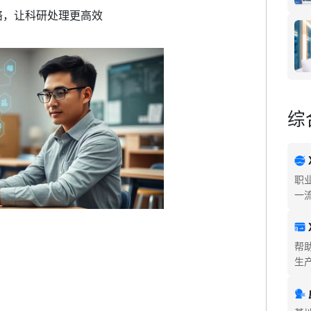
络，让科研处理更高效
综
职
一
帮
生