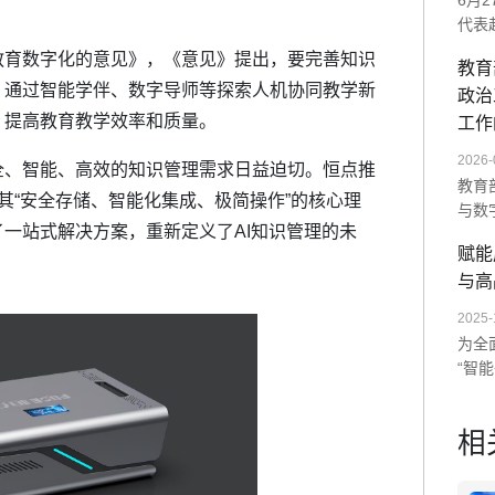
6月
代表
师范
教育数字化的意见》，《意见》提出，要完善知识
教育
展示
。通过智能学伴、数字导师等探索人机协同教学新
政治
统及
，提高教育教学效率和质量。
次交
工作
未来
2026-
全、智能、高效的知识管理需求日益迫切。恒点推
教育
借其“安全存储、智能化集成、极简操作”的核心理
与数
一站式解决方案，重新定义了AI知识管理的未
单一
赋能
造沉
与高
AI
数字
2025-
为全
“智
以“
训。
相
度与
量全