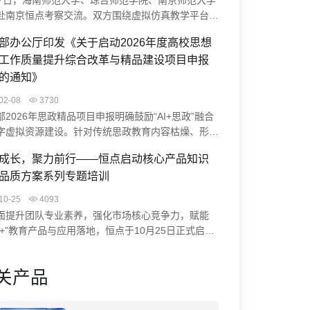
27日，海南师范大学、琼台师范学院、南京师范大学
赴南京恒点考察交流。双方围绕虚拟仿真教学平台、
生实践能力培养、智慧实验室升级等展开研讨。恒点
部办公厅印发《关于启动2026年度高校思想
AI空间智能赋能实验中心建设方案、裸眼3D虚仿系
工作质量提升综合改革与精品建设项目申报
课程编辑器实操，并结合典型案例分享实践成果。此
流促进了校企协同，助力高校科学教育数字化转型与
的通知》
学习中心建设。
02-08
3730
部2026年思政精品项目申报明确鼓励“AI+思政”融合
字虚拟资源建设。针对传统思政教育内容枯燥、形式
等痛点，恒点“AI+虚拟仿真”方案通过VR/MR技术打
成长，聚力前行——恒点启动核心产品知识
浸式学习体验（如“飞夺泸定桥”虚拟实验），并借助
品质方案系列专题培训
构建智慧系统与数智档案，助力高校开发思政大模型、
红色资源，为项目申报提供创新路径与技术支撑。
10-25
4093
面提升团队专业素养，强化市场核心竞争力，赋能
能+”教育产品与应用落地，恒点于10月25日正式启动
深化产品认知，赋能专业价值”为核心的系列专题培
通过培训，系统提升团队成员对核心产品知识的掌握
关产品
高品质方案的理解能力，助力业务水平与客户服务质
面提升，从而更好地为客户服务。