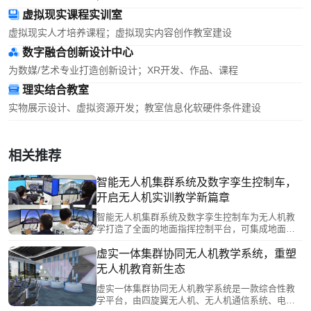
虚拟现实课程实训室
虚拟现实人才培养课程；虚拟现实内容创作教室建设
数字融合创新设计中心
为数媒/艺术专业打造创新设计；XR开发、作品、课程
理实结合教室
实物展示设计、虚拟资源开发；教室信息化软硬件条件建设
相关推荐
智能无人机集群系统及数字孪生控制车，
开启无人机实训教学新篇章
智能无人机集群系统及数字孪生控制车为无人机教
学打造了全面的地面指挥控制平台，可集成地面站
软件和无人机集群组网与协同仿真验证系统，并提
供无人机的实时监控功能，突破了无人机集群和数
虚实一体集群协同无人机教学系统，重塑
字孪生教学的瓶颈。该系统为无人机实训教学提供
无人机教育新生态
了一个稳定、高效、先进的硬件平台，强大的硬件
配置能够满足无人机集群协同和复杂场景任务规划
虚实一体集群协同无人机教学系统是一款综合性教
等高级教学需求，使学生能够在更接近实际应用场
学平台，由四旋翼无人机、无人机通信系统、电子