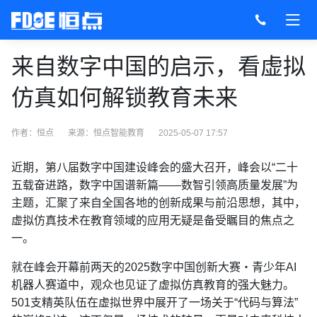
来自数字中国的启示，看虚拟
仿真如何解锁教育未来
作者：恒点
来源：
恒点智能教育
2025-05-07 17:57
近期，第八届数字中国建设峰会的盛大召开，峰会以“二十
五载奋进路，数字中国谱新篇——数智引领高质量发展”为
主题，汇聚了来自全国各地的创新成果与前沿思想，其中，
虚拟仿真技术在教育领域的应用无疑是备受瞩目的焦点之
一。
就在峰会开幕前两天的2025数字中国创新大赛・青少年AI
机器人赛道中，观众也见证了虚拟仿真教育的强大魅力。
501支精英队伍在虚拟世界中展开了一场关于“代码与算法”