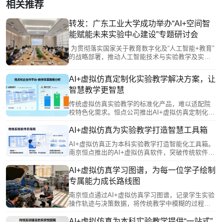
相关推荐
转发：广东工业大学成功举办“AI+空间智
能赋能未来实验中心建设”专题研讨会
为贯彻落实国家关于教育数字化及“人工智能+教育”
的战略部署，推动人工智能技术与实验教学及实验
室建设的深度整合，我校于2026年5月28日成功举办
了“AI+空间智能赋能未来实验中心建设”专题研讨
AI+虚拟仿真定制化实验教学解决方案，让
会。
智慧教学更智慧
传统虚拟仿真实验教学的标准化产品，难以适配院
校特色化需求。恒点公司推出AI+虚拟仿真定制化服
务，让教师深度参与开发，将专业智慧融入软件设
计，实现从“被动接受”到“主动创造”。该方案对接产
AI+虚拟仿真为实验教学打造智慧工具箱
业需求，转化真实生产场景为教学资源，并采用模
AI+虚拟仿真正为本科实验教学打造智能化工具箱。
块化架构，支持持续进化与升级，真正实现“一校一
南京恒点推出的AI+虚拟仿真软件，突破传统软件
策”，让技术服务于教育本质。
“单向输出”、无法分析错误的局限，通过AI实时捕捉
学生操作细节，进行智能比对与分析，建立个性化
AI+虚拟仿真学习图谱，为每一位学子绘制
能力档案并生成可视化学习报告，支持学生自我改
专属能力成长路线图
进与教师精准教学。其开放架构提供二次开发接口
和编辑器，方便教师自主创建实验模块，对接现有
南京恒点通过AI+虚拟仿真学习图谱，记录学生实验
系统，实现数据贯通。
操作轨迹与决策数据，将传统教学中模糊的过程转
化为可视化能力模型。AI基于图谱诊断学情，智能
推荐个性化学习路径与拓展方向；同时为教师提供
AI+虚拟仿真为本科实验教学提供“一站式”