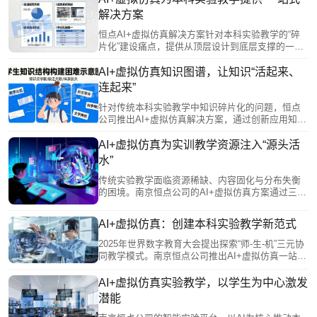
多维教学报告，支持精准指导与策略调整。该技术
解决方案
助力学生从被动接收者成长为主动管理者，实现从
“标准化培养”向“个性化成长”的转变。
恒点AI+虚拟仿真解决方案针对本科实验教学的“碎
片化”建设痛点，提供从顶层设计到底层支撑的一站
式生态服务。该方案通过统一的智能中枢打通数据
孤岛，实现教学全流程贯通；资源体系覆盖多学科
AI+虚拟仿真知识图谱，让知识“活起来、
并支持院校特色接入，服务贯穿建设全周期。它赋
连起来”
能教师进行知识图谱规划，为学生提供个性化沉浸
环境，并具备持续进化能力，确保实验教学与学科
针对传统本科实验教学中知识碎片化的问题，恒点
前沿同步，系统性地支撑院校教学改革的深化与创
公司推出AI+虚拟仿真解决方案，通过创新应用知识
新。
图谱，将学科知识系统化、结构化、可视化。该方
案构建了多层级知识网络，既能帮助学生直观感知
AI+虚拟仿真为实训教学资源注入“源头活
知识关联、自主规划学习路径，又能通过数据画像
水”
为教师提供教学洞察，实现因材施教。基于图谱的
过程性评价，还能有效反映学生的知识迁移能力和
传统实验教学面临资源稀缺、内容固化与分布失衡
思维路径，为综合素质评价提供依据。让知识“活起
的困境。南京恒点公司的AI+虚拟仿真方案通过三大
来、连起来”，从而重塑实验教学形态。
创新破局：一是资源数字化，将昂贵设备转化为可
无限复制的虚拟资源，实现人人可及的优质实验环
AI+虚拟仿真：创建本科实验教学新范式
境；二是资源动态化，支持教师快速将科研成果转
化为教学内容，与学科前沿同步；三是资源共享
2025年世界数字教育大会提出探索“师-生-机”三元协
化，构建开放机制让优质资源跨校流动，缩小院校
同教学模式。南京恒点公司推出AI+虚拟仿真一站式
差距。这一方案为本科实验教学提供了持续生长的
教学服务，回应这一要求，旨在构建智慧实验教学
“源头活水”。
新范式。 该方案针对传统实验教学流程化、高端设
AI+虚拟仿真实验教学，以学生为中心激发
备稀缺及学科壁垒固化等痛点，通过开放式编辑系
潜能
统将科研成果转化为课程，实现因材施教。其平台
支持跨学科融合，AI在其中扮演知识桥梁，主动关