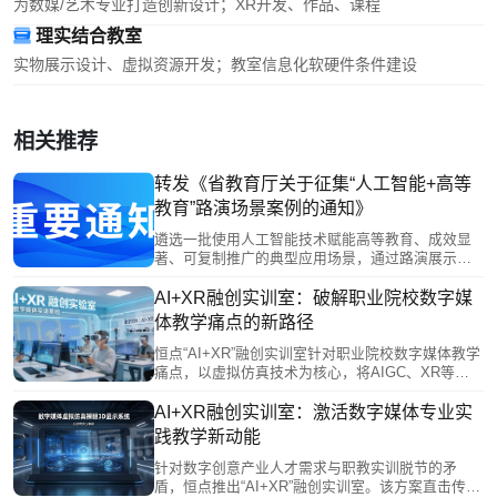
为数媒/艺术专业打造创新设计；XR开发、作品、课程
理实结合教室
实物展示设计、虚拟资源开发；教室信息化软硬件条件建设
相关推荐
转发《省教育厅关于征集“人工智能+高等
教育”路演场景案例的通知》
遴选一批使用人工智能技术赋能高等教育、成效显
著、可复制推广的典型应用场景，通过路演展示、
专家点评等形式，发挥示范引领作用，推动人工智
能赋能我省高等教育改革发展。
AI+XR融创实训室：破解职业院校数字媒
体教学痛点的新路径
恒点“AI+XR”融创实训室针对职业院校数字媒体教学
痛点，以虚拟仿真技术为核心，将AIGC、XR等产
业前沿转化为教学内容，对接岗位能力构建全流程
实训环境。通过智能评估与AI助教减轻教师负担，
AI+XR融创实训室：激活数字媒体专业实
助力学生产出高质量作品，有效破解学用脱节难
践教学新动能
题，为职业教育数字化转型与产教深度融合提供了
一体化解决方案。
针对数字创意产业人才需求与职教实训脱节的矛
盾，恒点推出“AI+XR”融创实训室。该方案直击传统