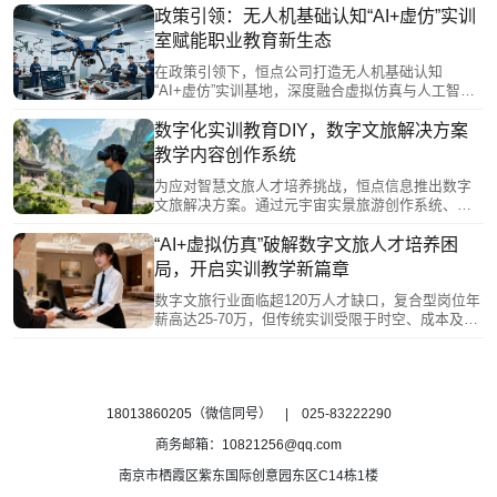
能等技术，构建虚实融合教学体系。它通过校企协
政策引领：无人机基础认知“AI+虚仿”实训
同平台引入真实项目，以数字化资源降低实训成
室赋能职业教育新生态
本，模拟全场景任务提升实战能力，并建立智能量
化评价体系，推动人才培养从“知识传授”向“能力培
在政策引领下，恒点公司打造无人机基础认知
养”转型，有效破解学用脱节问题。
“AI+虚仿”实训基地，深度融合虚拟仿真与人工智能
技术，构建智慧教学新范式。实训基地严格遵循国
家相关标准与建设指南，依托标准化管理平台，实
数字化实训教育DIY，数字文旅解决方案
现教学资源统一调度与规范开发，助力院校夯实无
教学内容创作系统
人机专业人才培养基础，赋能职业教育现代化转
型。
为应对智慧文旅人才培养挑战，恒点信息推出数字
文旅解决方案。通过元宇宙实景旅游创作系统、数
字孪生资源库和AIGC赋能的内容DIY系统，构建虚
实融合的实训平台。该方案利用VR/AR、零代码工
“AI+虚拟仿真”破解数字文旅人才培养困
具和AI技术，支持师生快速生成教学资源，自主设
局，开启实训教学新篇章
计虚拟场景与互动内容，有效破解传统教学场景受
限、资源滞后等瓶颈，助力培养符合行业需求的复
数字文旅行业面临超120万人才缺口，复合型岗位年
合型人才。
薪高达25-70万，但传统实训受限于时空、成本及安
全因素，学生实践内容表层化、资源滞后。南京恒
点推出的“AI+虚拟仿真”实训基地通过VR/AR等技
术，打破时空限制，模拟景区运营、产品设计和应
急处置，实现“任务导向+角色扮演”的沉浸式学习，
推动学生从服务岗位向数字化运营、产品创新等核
18013860205
（微信同号） | 025-83222290
心能力跃升，精准对接行业高薪紧缺岗位需求。
商务邮箱：
10821256@qq.com
南京市栖霞区紫东国际创意园东区C14栋1楼