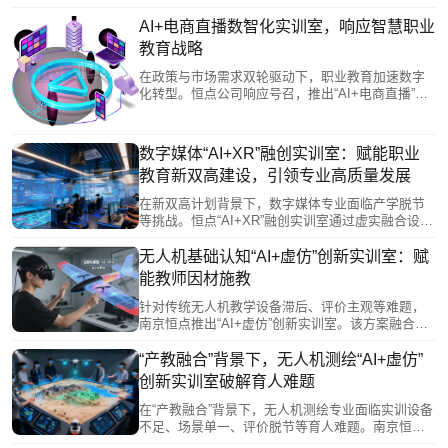
教学“技术滞后、设备陈旧、成果同质、模式单一”四
大痛点，构建了以AI赋能、XR呈现、数字人驱动的
AI+电商直播数智化实训室，响应智慧职业
全链路实践教学体系。通过整合AIGC创作、虚拟拍
教育战略
摄、动捕开发等前沿技术及沉浸式测试平台，让学
生在校园内模拟产业真实环境，掌握全流程技能，
在政策与市场需求双轮驱动下，职业教育加速数字
产出高质量作品，有效提升职业竞争力。此举为职
化转型。恒点公司响应号召，推出“AI+电商直播”数
教改革与产教融合提供了新范式。
智化实训室，以“AI+虚拟仿真”技术打造高度仿真的
实训环境，解决电商直播行业人才紧缺、培养模式
滞后的问题。该方案通过虚实结合的教学新模式，
数字媒体“AI+XR”融创实训室：赋能职业
有效缩短学生技能掌握与岗位适应时间，为培养数
教育新双高建设，引领专业高质量发展
字经济时代的高素质技术技能人才提供了创新路径
与有力支撑。
在新双高计划背景下，数字媒体专业面临产学脱节
等挑战。恒点“AI+XR”融创实训室通过虚实融合设备
与智能教学体系，将产业新兴岗位能力转化为模块
化实训任务，覆盖从AI创作到XR开发的全产业链流
无人机基础认知“AI+虚仿”创新实训室：赋
程。实训室构建协同育人生态，支持课赛证融通，
能教师因材施教
培育技术复合型数字新质人才，并推动教学向AI赋
能、项目驱动的模式转型，为职业教育数字化发展
针对传统无人机教学设备滞后、评价主观等难题，
与高素质技能人才培养提供创新路径。
南京恒点推出“AI+虚仿”创新实训室。该方案融合人
工智能与虚拟仿真技术，通过3D建模、AI数字教
师、智能数据底座等，实现结构认知可视化、学习
“产教融合”背景下，无人机测绘“AI+虚仿”
路径个性化与教学管理数字化。系统提供动态出
创新实训室破解育人难题
题、精准评估与自适应训练，助力教师开展精准教
学与科学评价，有效提升实训效率与人才培养质
在“产教融合”背景下，无人机测绘专业面临实训设备
量。
不足、场景单一、评价脱节等育人难题。南京恒点
打造的“AI+虚仿”创新实训室，依托VR/AR、人工智