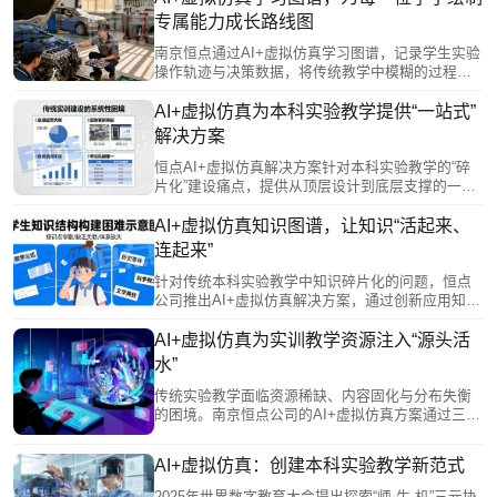
能力档案并生成可视化学习报告，支持学生自我改
专属能力成长路线图
进与教师精准教学。其开放架构提供二次开发接口
和编辑器，方便教师自主创建实验模块，对接现有
南京恒点通过AI+虚拟仿真学习图谱，记录学生实验
系统，实现数据贯通。
操作轨迹与决策数据，将传统教学中模糊的过程转
化为可视化能力模型。AI基于图谱诊断学情，智能
推荐个性化学习路径与拓展方向；同时为教师提供
AI+虚拟仿真为本科实验教学提供“一站式”
多维教学报告，支持精准指导与策略调整。该技术
解决方案
助力学生从被动接收者成长为主动管理者，实现从
“标准化培养”向“个性化成长”的转变。
恒点AI+虚拟仿真解决方案针对本科实验教学的“碎
片化”建设痛点，提供从顶层设计到底层支撑的一站
式生态服务。该方案通过统一的智能中枢打通数据
孤岛，实现教学全流程贯通；资源体系覆盖多学科
AI+虚拟仿真知识图谱，让知识“活起来、
并支持院校特色接入，服务贯穿建设全周期。它赋
连起来”
能教师进行知识图谱规划，为学生提供个性化沉浸
环境，并具备持续进化能力，确保实验教学与学科
针对传统本科实验教学中知识碎片化的问题，恒点
前沿同步，系统性地支撑院校教学改革的深化与创
公司推出AI+虚拟仿真解决方案，通过创新应用知识
新。
图谱，将学科知识系统化、结构化、可视化。该方
案构建了多层级知识网络，既能帮助学生直观感知
AI+虚拟仿真为实训教学资源注入“源头活
知识关联、自主规划学习路径，又能通过数据画像
水”
为教师提供教学洞察，实现因材施教。基于图谱的
过程性评价，还能有效反映学生的知识迁移能力和
传统实验教学面临资源稀缺、内容固化与分布失衡
思维路径，为综合素质评价提供依据。让知识“活起
的困境。南京恒点公司的AI+虚拟仿真方案通过三大
来、连起来”，从而重塑实验教学形态。
创新破局：一是资源数字化，将昂贵设备转化为可
无限复制的虚拟资源，实现人人可及的优质实验环
AI+虚拟仿真：创建本科实验教学新范式
境；二是资源动态化，支持教师快速将科研成果转
化为教学内容，与学科前沿同步；三是资源共享
2025年世界数字教育大会提出探索“师-生-机”三元协