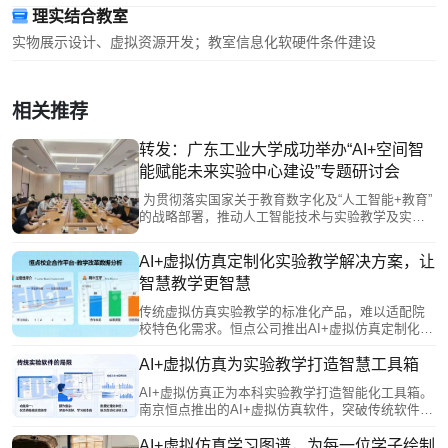
理实结合教室
实物展示设计、虚拟资源开发；教室信息化软硬件条件建设
相关推荐
转发：广东工业大学成功举办“AI+空间智
能赋能未来实验中心建设”专题研讨会
为贯彻落实国家关于教育数字化及“人工智能+教育”
的战略部署，推动人工智能技术与实验教学及实验
室建设的深度整合，我校于2026年5月28日成功举办
了“AI+空间智能赋能未来实验中心建设”专题研讨
AI+虚拟仿真定制化实验教学解决方案，让
会。
智慧教学更智慧
传统虚拟仿真实验教学的标准化产品，难以适配院
校特色化需求。恒点公司推出AI+虚拟仿真定制化服
务，让教师深度参与开发，将专业智慧融入软件设
计，实现从“被动接受”到“主动创造”。该方案对接产
AI+虚拟仿真为实验教学打造智慧工具箱
业需求，转化真实生产场景为教学资源，并采用模
AI+虚拟仿真正为本科实验教学打造智能化工具箱。
块化架构，支持持续进化与升级，真正实现“一校一
南京恒点推出的AI+虚拟仿真软件，突破传统软件
策”，让技术服务于教育本质。
“单向输出”、无法分析错误的局限，通过AI实时捕捉
学生操作细节，进行智能比对与分析，建立个性化
AI+虚拟仿真学习图谱，为每一位学子绘制