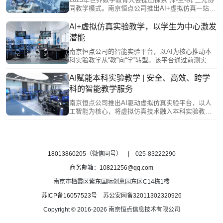
化，构建开放机制让优质资源跨校流动，缩小院校
同教学模式。南京恒点公司推出AI+虚拟仿真一站式
差距。这一方案为本科实验教学提供了持续生长的
教学服务，回应这一要求，旨在构建智慧实验教学
“源头活水”。
新范式。 该方案针对传统实验教学流程化、高端设
AI+虚拟仿真实验教学，以学生为中心激发
备稀缺及学科壁垒固化等痛点，通过开放式编辑系
潜能
统将科研成果转化为课程，实现因材施教。其平台
支持跨学科融合，AI在其中扮演知识桥梁，主动关
南京恒点公司的智能实验平台，以AI为核心推动本
联不同学科原理，培养学生综合能力。
科实验教学从“教”向“学”转型。该平台通过前测实现
个性化适配，为不同学生规划差异化路径；借助3D
建模打造沉浸式交互，将抽象原理可视化，激发主
AI赋能本科实验教学 | 安全、高效、跨学
动探索；同时打破时空限制，开放共享优质资源，
科的智能教学服务
促进教育公平。此外，平台全程记录操作数据，生
成个性化能力图谱，实现数据驱动的精准评价，从
南京恒点公司推出AI驱动虚拟仿真实验平台，以人
而真正将学生置于教学核心，激发其潜能。
工智能为核心，将虚拟仿真技术融入本科实验教
学。平台在零风险环境中复刻高精度实验，让学生
自由探索化学合成、高压操作等高阶项目，打破传
统教学的安全与资源限制。同时，它赋能教师从传
授者转变为设计者，借助开放式编辑与AI分析优化
教学。这一创新使安全不再阻碍探索，成本不再限
18013860205
（微信同号） | 025-83222290
制学习，推动跨学科人才培养迈向公平高效的新阶
商务邮箱：
10821256@qq.com
段。
南京市栖霞区紫东国际创意园东区C14栋1楼
苏ICP备16057523号
苏公安网备32011302320926
Copyright © 2016-2026 南京恒点信息技术有限公司