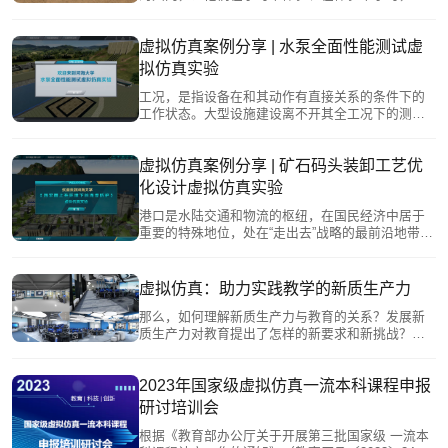
断探索、不断成长。
虚拟仿真案例分享 | 水泵全面性能测试虚
拟仿真实验
工况，是指设备在和其动作有直接关系的条件下的
工作状态。大型设施建设离不开其全工况下的测试
实验，但实验环境模拟必须投入较为高昂的设备，
涵盖较为全面的工作状态，成本大、难度高，且传
统的测试手段主要依靠人工与手记，极为费时费
虚拟仿真案例分享 | 矿石码头装卸工艺优
力。
化设计虚拟仿真实验
港口是水陆交通和物流的枢纽，在国民经济中居于
重要的特殊地位，处在“走出去”战略的最前沿地带。
港口是“一带一路”中海上丝绸之路的起点，海洋经济
和社会发展的重要基础设施，建设世界一流的现代
化海洋港口是建设海洋强国的必然要求。
虚拟仿真：助力实践教学的新质生产力
那么，如何理解新质生产力与教育的关系？发展新
质生产力对教育提出了怎样的新要求和新挑战？如
何探寻教育赋能新质生产力的可行路径？这些无疑
都是摆在我们所有人面前的必要课题！
2023年国家级虚拟仿真一流本科课程申报
研讨培训会
根据《教育部办公厅关于开展第三批国家级 一流本