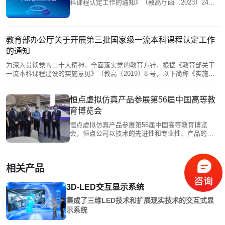
科课程认定工作的通知》（教高厅函〔2023〕24
号）文件精神，第三批国家级一流本科课程认定工
作即将开始。为了让拟申报省级、国家级一流课程
的教师团队充分理解申报要求，明晰材料撰写的要
点，我司拟于2023年12月03日，举行第三批国家级
教育部办公厅关于开展第三批国家级一流本科课程认定工作
虚拟仿真一流本科课程材料准备与申报研讨培训活
的通知
动
为深入贯彻党的二十大精神，全面落实党的教育方针，根据《教育部关于
一流本科课程建设的实施意见》（教高〔2019〕8 号，以下简称《实施意
见》），教育部决定开展第三批国家级一流本科课程认定工作，现将有关
事项通知如下。
恒点虚拟仿真产品参展第56届中国高等教
育博览会
恒点虚拟仿真产品参展第56届中国高等教育博览
会，恒点公司以技术的先进性和专业性、产品的强
大功能性及创新性、以及对教育产业智能化的专注
力，无论是自主研发的“虚拟仿真开发工具慕课2.0课
件编辑器”，还是虚拟仿真实训室建设，亦或是虚拟
相关产品
仿真共享教学平台及虚拟仿真一流课程建设，受到
了参展嘉宾的青睐。
3D-LED交互显示系统
集成了三维LED技术和扩展现实技术的交互式显
示系统