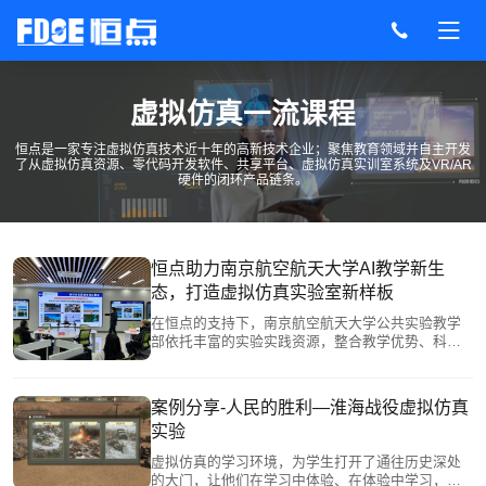
虚拟仿真一流课程
恒点是一家专注虚拟仿真技术近十年的高新技术企业；聚焦教育领域并自主开发
了从虚拟仿真资源、零代码开发软件、共享平台、虚拟仿真实训室系统及VR/AR
硬件的闭环产品链条。
恒点助力南京航空航天大学AI教学新生
态，打造虚拟仿真实验室新样板
在恒点的支持下，南京航空航天大学公共实验教学
部依托丰富的实验实践资源，整合教学优势、科研
成果，运用AI技术赋能数字化教育空间，重塑教育
实践，强化科研保障，构建起学科交叉、科教融
汇、虚实结合的虚拟仿真实验室。从“虚实结合”“远
案例分享-人民的胜利—淮海战役虚拟仿真
近结合”“点面结合”三个方面，开展创新实践训练，
实验
不断推动学生工程素养和创新实践能力提升。
虚拟仿真的学习环境，为学生打开了通往历史深处
的大门，让他们在学习中体验、在体验中学习，不