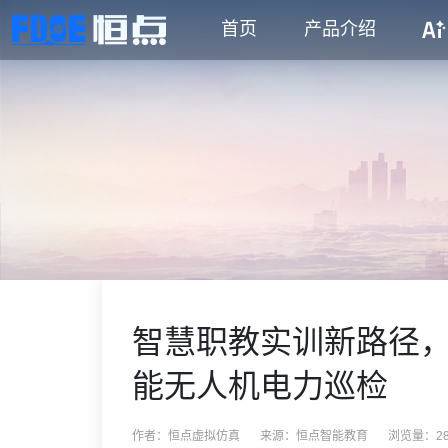
首页
产品介绍
智慧职教实训新路径，
能无人机电力巡检
作者：恒点虚拟仿真
来源：
恒点智能教育
浏览量：28