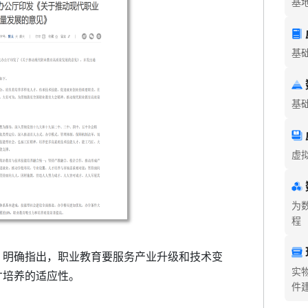
基
基
基
虚
为
程
》明确指出，职业教育要服务产业升级和技术变
实
才培养的适应性。
件