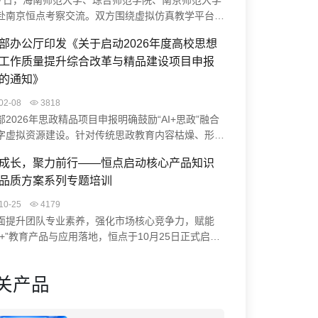
27日，海南师范大学、琼台师范学院、南京师范大学
赴南京恒点考察交流。双方围绕虚拟仿真教学平台、
生实践能力培养、智慧实验室升级等展开研讨。恒点
部办公厅印发《关于启动2026年度高校思想
AI空间智能赋能实验中心建设方案、裸眼3D虚仿系
工作质量提升综合改革与精品建设项目申报
课程编辑器实操，并结合典型案例分享实践成果。此
流促进了校企协同，助力高校科学教育数字化转型与
的通知》
学习中心建设。
02-08
3818
部2026年思政精品项目申报明确鼓励“AI+思政”融合
字虚拟资源建设。针对传统思政教育内容枯燥、形式
等痛点，恒点“AI+虚拟仿真”方案通过VR/MR技术打
成长，聚力前行——恒点启动核心产品知识
浸式学习体验（如“飞夺泸定桥”虚拟实验），并借助
品质方案系列专题培训
构建智慧系统与数智档案，助力高校开发思政大模型、
红色资源，为项目申报提供创新路径与技术支撑。
10-25
4179
面提升团队专业素养，强化市场核心竞争力，赋能
能+”教育产品与应用落地，恒点于10月25日正式启动
深化产品认知，赋能专业价值”为核心的系列专题培
通过培训，系统提升团队成员对核心产品知识的掌握
关产品
高品质方案的理解能力，助力业务水平与客户服务质
面提升，从而更好地为客户服务。