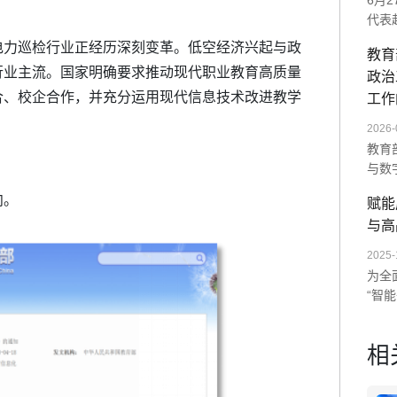
6月
代表
师范
电力巡检行业正经历深刻变革。低空经济兴起与政
教育
展示
行业主流。国家明确要求推动现代职业教育高质量
政治
统及
合、校企合作，并充分运用现代信息技术改进教学
次交
工作
未来
2026-
教育
与数
单一
向。
赋能
造沉
与高
AI
数字
2025-
为全
“智
以“
训。
相
度与
量全