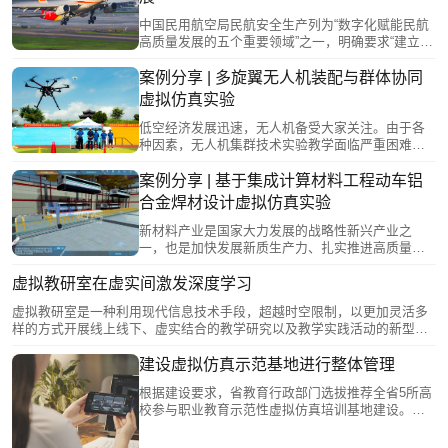
中国民用航空局民航安全生产列为“数字化赋能民航
高质量发展的五个重要领域”之一，明确要求“建立基
于智能建造、数字孪生的规划建设运营一体化模
式”。通过虚拟仿真技术模拟航空情景，开展航空事
案例分享 | 多旋翼无人机装配与群体协同
故隐患排除、应急处置相关的教育与培训。节约了
虚拟仿真实验
成本也让学生经历了实训过程。恒点以人工智能、
虚拟仿真为抓手，助力民航加快数字化产业升级，
低空经济发展迅速，无人机备受大家关注。由于各
推动社会发展。
种因素，无人机集群技术实验教学面临严重困难，
相关实验教学必须依托虚拟仿真技术展开。恒点与
南京航空航天大学共同开发设计的“多旋翼无人机装
案例分享 | 基于集成计算材料工程动车铝
配与群体协同虚拟仿真实验”让学生掌握无人机集群
合金焊材设计虚拟仿真实验
的概念和基本原理，了解无人机集群的通信与组网
方式，掌握经典的无人机群体协同算法，培养探究
新材料产业是国家大力发展的战略性新兴产业之
式的思维方式和解决复杂问题的综合能力。该课程
一，也是加快发展新质生产力、扎实推进高质量发
也成功入选首批国家级一流本科课程。
展的重要产业方向。恒点推出了一项革命性的项目
——基于集成计算材料工程动车铝合金焊材设计虚
虚拟教研室在虚实间激发深度学习
拟仿真实验。不仅解决了传统教学中的痛点，也为
虚拟教研室是一种利用现代信息技术手段，超越时空限制，以更加灵活多
学生提供了一个安全、高效、经济的学习平台。
样的方式开展线上线下、虚实结合的教学研究以及教学实践活动的新型基
层教学组织，是一种具有时代特色的教学学术共同体，肩负着引领和促进
教育教学改革的使命。
建设虚拟仿真示范基地进行整体管理
根据建设要求，省教育行政部门选拔推荐全省5所高
校参与职业教育示范性虚拟仿真培训基地建设。教
育部职成部委托教育部科技发展中心指导职业教育
示范虚拟仿真示范基地的建设。包括制定国家虚拟