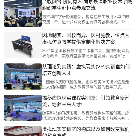
产教融合 协同育人|南京铁道职业技术学院
研学数字化、多元化的快速发展。虚拟仿真不仅仅
组织学生赴恒点参观交流
提供了全新的教学手段，也改变了传统的教学模
式。其通过沉浸、交互式的教学，激发学生的学习
​为推动产学研协同创新，构建在校生与用人单位的
兴趣与主动性，通过科学的评价系统，对学生的综
交流平台，进一步深化校企合作内容和模式。12月
合能力予以评分，有助于素质教育教学理念的落
31日上午，南京铁道职业技术学院数字媒体艺术设
地。
计专业30余名在校生赴恒点参观交流开展校企实践
因地制宜、因校而异、因材施教，恒点为
活动。
虚拟仿真教学提供定制化解决方案
2024年全国教育数字化工作总结会，提到如何深化
教育改革，实现课堂教学高质量发展，满足各行各
业对人才培养的高追求，需要各界共同实践、积极
探索。恒点通过多方合作，通过虚拟仿真技术为校
从理论到实践：虚拟现实(VR)实训室如何
方提供定制化、一站式的系统解决方案，落地了一
培养创新人才
批虚拟仿真教学项目。无论是XR数字工作站和MR
智能互动沙盘都展现了优良的教学效果。
随着科技的飞速发展，虚拟现实(VR)技术逐渐走
进人们的视野，成为教育领域的新的教学形式。尤
其在高等教育中，VR实训室已经成为培养创新人才
的重要工具。恒点将探讨如何通过VR实训室，从理
揭秘虚拟现实课程实训室：引领教育新潮
论到实践，提高学生的创新能力。
流，培养未来人才!
随着科技的飞速发展，教育领域也在不断创新。虚
拟现实(VR)技术的兴起，为教育带来了前所未有的
变革。如今，越来越多的高校和企业开始建设虚拟
现实课程实训室，为学生提供更加生动、逼真的实
虚拟现实实训室的构成以及如何改变我们
践学习环境。恒点将带你走进虚拟现实课程实训
的教育方式