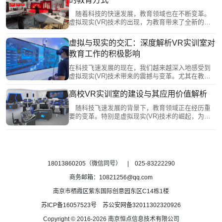
室，探索未来的教育新体验!
随着科技的快速发展，教育领域也在不断变革。
虚拟现实(VR)技术的出现，为教育带来了全新的可
能性。其中，虚拟现实实训室更是引领了教育的新
潮流。恒点将详细介绍虚拟现实实训室的构成，以
虚拟与现实的交汇：深度解析VR实训室对
及它如何改变我们的教育方式。
教育工作的积极影响
在科技飞速发展的现在，我们越来越深入地感受到
虚拟现实(VR)技术带来的震撼与变革。尤其在教育
领域，VR实训室的出现，正为我们的学习方式和教
学方式带来较大改变。与恒点一起深入探讨VR实训
高校VR实训室的建设与其应用价值解析
室如何为教育工作注入新的活力，促进教育领域的
随科技飞速发展的背景下，教育领域正在经历重
积极改变。
要的变革。特别是虚拟现实(VR)技术的崛起，为高
等教育带来了全新的教学模式和实训体验。高校VR
实训室的建设，不仅为师生们打造了一个沉浸式的
学习环境，还显著提升了教学质量和效果。恒点将
深入探讨高校VR实训室的建设及其应用价值。
18013860205
（微信同号） | 025-83222290
商务邮箱：
10821256@qq.com
南京市栖霞区紫东国际创意园东区C14栋1楼
苏ICP备16057523号
苏公安网备32011302320926
Copyright © 2016-2026 南京恒点信息技术有限公司