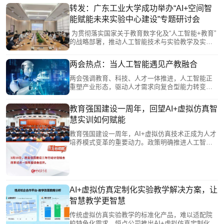
转发：广东工业大学成功举办“AI+空间智
能赋能未来实验中心建设”专题研讨会
为贯彻落实国家关于教育数字化及“人工智能+教育”
的战略部署，推动人工智能技术与实验教学及实验
室建设的深度整合，我校于2026年5月28日成功举办
了“AI+空间智能赋能未来实验中心建设”专题研讨
两会热点：当人工智能遇见产教融合
会。
两会强调教育、科技、人才一体推进，人工智能正
重塑产业形态，驱动人才需求向复合型能力转变。
教育部提出推动AI赋能教育，代表建议建设中国特
色AI职业教育大模型。南京恒点以AI+虚拟仿真方案
教育强国建设一周年，回望AI+虚拟仿真智
回应，将AI融入教学全流程，构建虚拟实训环境，
慧实训如何赋能
实现产教融合与“教学—实训—就业”贯通。两会释放
信号：AI与虚拟仿真正从辅助工具转变为人才培养
教育强国建设一周年，AI+虚拟仿真技术正成为人才
的重要动力。
培养模式变革的重要动力。政策明确推进人工智能
赋能全学段教育，打通学科与产学壁垒。虚拟仿真
从补充手段升级为核心平台，产教融合迈向生态共
建。南京恒点通过AI智能实训平台，将AI深度融入
教学全流程，构建多学科交叉、产教融合的虚拟仿
真实训室，支持学生从“使用者”升级为“创造者”，以
AI+虚拟仿真定制化实验教学解决方案，让
技术创新推动教育系统性跃升。
智慧教学更智慧
传统虚拟仿真实验教学的标准化产品，难以适配院
校特色化需求。恒点公司推出AI+虚拟仿真定制化服