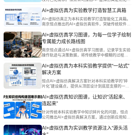
务，让教师深度参与开发，将专业智慧融入软件设
计，实现从“被动接受”到“主动创造”。该方案对接产
AI+虚拟仿真为实验教学打造智慧工具箱
业需求，转化真实生产场景为教学资源，并采用模
AI+虚拟仿真正为本科实验教学打造智能化工具箱。
块化架构，支持持续进化与升级，真正实现“一校一
南京恒点推出的AI+虚拟仿真软件，突破传统软件
策”，让技术服务于教育本质。
“单向输出”、无法分析错误的局限，通过AI实时捕捉
学生操作细节，进行智能比对与分析，建立个性化
AI+虚拟仿真学习图谱，为每一位学子绘制
能力档案并生成可视化学习报告，支持学生自我改
专属能力成长路线图
进与教师精准教学。其开放架构提供二次开发接口
和编辑器，方便教师自主创建实验模块，对接现有
南京恒点通过AI+虚拟仿真学习图谱，记录学生实验
系统，实现数据贯通。
操作轨迹与决策数据，将传统教学中模糊的过程转
化为可视化能力模型。AI基于图谱诊断学情，智能
推荐个性化学习路径与拓展方向；同时为教师提供
AI+虚拟仿真为本科实验教学提供“一站式”
多维教学报告，支持精准指导与策略调整。该技术
解决方案
助力学生从被动接收者成长为主动管理者，实现从
“标准化培养”向“个性化成长”的转变。
恒点AI+虚拟仿真解决方案针对本科实验教学的“碎
片化”建设痛点，提供从顶层设计到底层支撑的一站
式生态服务。该方案通过统一的智能中枢打通数据
孤岛，实现教学全流程贯通；资源体系覆盖多学科
AI+虚拟仿真知识图谱，让知识“活起来、
并支持院校特色接入，服务贯穿建设全周期。它赋
连起来”
能教师进行知识图谱规划，为学生提供个性化沉浸
环境，并具备持续进化能力，确保实验教学与学科
针对传统本科实验教学中知识碎片化的问题，恒点
前沿同步，系统性地支撑院校教学改革的深化与创
公司推出AI+虚拟仿真解决方案，通过创新应用知识
新。
图谱，将学科知识系统化、结构化、可视化。该方
案构建了多层级知识网络，既能帮助学生直观感知
AI+虚拟仿真为实训教学资源注入“源头活
知识关联、自主规划学习路径，又能通过数据画像
水”