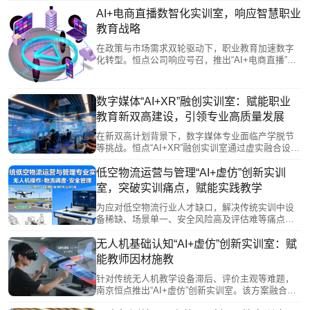
教学“技术滞后、设备陈旧、成果同质、模式单一”四
大痛点，构建了以AI赋能、XR呈现、数字人驱动的
AI+电商直播数智化实训室，响应智慧职业
全链路实践教学体系。通过整合AIGC创作、虚拟拍
教育战略
摄、动捕开发等前沿技术及沉浸式测试平台，让学
生在校园内模拟产业真实环境，掌握全流程技能，
在政策与市场需求双轮驱动下，职业教育加速数字
产出高质量作品，有效提升职业竞争力。此举为职
化转型。恒点公司响应号召，推出“AI+电商直播”数
教改革与产教融合提供了新范式。
智化实训室，以“AI+虚拟仿真”技术打造高度仿真的
实训环境，解决电商直播行业人才紧缺、培养模式
滞后的问题。该方案通过虚实结合的教学新模式，
数字媒体“AI+XR”融创实训室：赋能职业
有效缩短学生技能掌握与岗位适应时间，为培养数
教育新双高建设，引领专业高质量发展
字经济时代的高素质技术技能人才提供了创新路径
与有力支撑。
在新双高计划背景下，数字媒体专业面临产学脱节
等挑战。恒点“AI+XR”融创实训室通过虚实融合设备
与智能教学体系，将产业新兴岗位能力转化为模块
化实训任务，覆盖从AI创作到XR开发的全产业链流
低空物流运营与管理“AI+虚仿”创新实训
程。实训室构建协同育人生态，支持课赛证融通，
室，突破实训痛点，赋能实践教学
培育技术复合型数字新质人才，并推动教学向AI赋
能、项目驱动的模式转型，为职业教育数字化发展
为应对低空物流行业人才缺口，解决传统实训中设
与高素质技能人才培养提供创新路径。
备稀缺、场景单一、安全风险高及评估难等痛点，
恒点推出“AI+虚仿”虚实融合创新实训室。该方案通
过VR/AR/MR技术构建沉浸式实训环境，模拟真实
无人机基础认知“AI+虚仿”创新实训室：赋
作业场景与完整物流链条，实现学岗无缝衔接。依
能教师因材施教
托AI数字教师与智能数据底座，提供实时操作反馈
与个性化指导，有效提升学生实践技能与综合素
针对传统无人机教学设备滞后、评价主观等难题，
养，为低空经济高质量发展培养复合型人才。
南京恒点推出“AI+虚仿”创新实训室。该方案融合人
工智能与虚拟仿真技术，通过3D建模、AI数字教