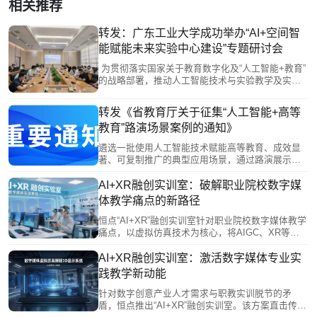
相关推荐
转发：广东工业大学成功举办“AI+空间智
能赋能未来实验中心建设”专题研讨会
为贯彻落实国家关于教育数字化及“人工智能+教育”
的战略部署，推动人工智能技术与实验教学及实验
室建设的深度整合，我校于2026年5月28日成功举办
了“AI+空间智能赋能未来实验中心建设”专题研讨
转发《省教育厅关于征集“人工智能+高等
会。
教育”路演场景案例的通知》
遴选一批使用人工智能技术赋能高等教育、成效显
著、可复制推广的典型应用场景，通过路演展示、
专家点评等形式，发挥示范引领作用，推动人工智
能赋能我省高等教育改革发展。
AI+XR融创实训室：破解职业院校数字媒
体教学痛点的新路径
恒点“AI+XR”融创实训室针对职业院校数字媒体教学
痛点，以虚拟仿真技术为核心，将AIGC、XR等产
业前沿转化为教学内容，对接岗位能力构建全流程
实训环境。通过智能评估与AI助教减轻教师负担，
AI+XR融创实训室：激活数字媒体专业实
助力学生产出高质量作品，有效破解学用脱节难
践教学新动能
题，为职业教育数字化转型与产教深度融合提供了
一体化解决方案。
针对数字创意产业人才需求与职教实训脱节的矛
盾，恒点推出“AI+XR”融创实训室。该方案直击传统