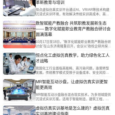
件，构建"虚实结合"教学环境。通过VRC-Editor零代
革新教育与培训
码工具实现资源自主开发，结合AI技术实现个性化
教学。虚拟仿真技术正从辅助手段升级为教育新基
恒点虚拟仿真实训平台通过AI、VR/AR等技术构建
建核心，推动教育数字化转型。
沉浸式实训环境，有效解决传统实训高成本、高风
险、场景受限等痛点。平台具备三大核心功能：逼
真场景模拟、交互式实操训练和个性化课程设置，
数智赋能产教融合 共筑职教发展新生态
实现"以虚助实"的实训效果。其五大优势包括：安全
—— 数字化赋能职业教育产教融合研讨会
零风险、降本增效、突破时空限制、标准化与个性
圆满落幕
化统一、数据驱动评估。未来将结合AI和元宇宙技
术持续升级，成为重构实践教学体系的重要载体。
10月17日至18日，“数字化赋能职业教育产教融合研
讨会”在山东济南隆重召开，会议以“政校企研共探产
教融合”为主题，汇聚工信部、教育部领导、加拿大
工程院院士等全国各地职业院校领导、教育专家、
恒点化工虚拟仿真教学，助力绿色化工人
行业企业代表及一线教育工作者共计160余人，通过
才战略
政策解读、主旨报告、圆桌研讨、实地观摩等多元
形式，破解产教融合痛点难题，共绘数字化背景下
我国化工行业面临高能耗、高污染问题，亟需转型
职业教育高质量发展新蓝图。
发展。传统教学模式受限于设备成本、安全风险等
因素，实践教学不足。南京恒点信息技术有限公司
创新运用虚拟仿真技术，开发化工虚拟仿真教学系
MR智能互动沙盘，让虚拟仿真实训更智
统，还原真实工艺流程，提供沉浸式实践环境，突
能更高效
破时空限制，降低安全风险，助力培养具备实践能
力和创新精神的新型化工人才。政策支持与技术创
MR智能互动沙盘融合混合现实技术，为多领域提供
新双轮驱动，推动化工教育转型，为行业高质量发
沉浸式实训方案。适用于智能制造、建筑工程、智
展奠定人才基础。
慧物流等多个专业领域，支持工业机器人编程、建
筑可视化设计、物流流程模拟等场景。核心优势包
虚拟仿真实训基地是怎么建的？虚拟仿真
括虚实融合体验、多人协同操作、数据驱动教学、
实训基地建设指南