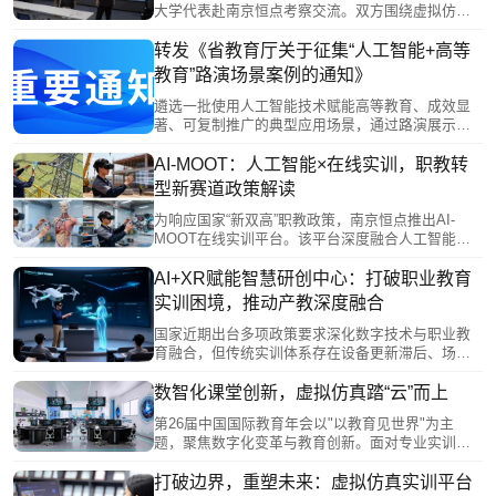
大学代表赴南京恒点考察交流。双方围绕虚拟仿真
教学平台、师范生实践能力培养、智慧实验室升级
等展开研讨。恒点展示AI空间智能赋能实验中心建
转发《省教育厅关于征集“人工智能+高等
设方案、裸眼3D虚仿系统及课程编辑器实操，并结
教育”路演场景案例的通知》
合典型案例分享实践成果。此次交流促进了校企协
同，助力高校科学教育数字化转型与未来学习中心
遴选一批使用人工智能技术赋能高等教育、成效显
建设。
著、可复制推广的典型应用场景，通过路演展示、
专家点评等形式，发挥示范引领作用，推动人工智
能赋能我省高等教育改革发展。
AI-MOOT：人工智能×在线实训，职教转
型新赛道政策解读
为响应国家“新双高”职教政策，南京恒点推出AI-
MOOT在线实训平台。该平台深度融合人工智能与
实训教学，通过智能辅导、个性化学习路径及自动
设计实训项目等功能，破解传统教育困境。其核心
AI+XR赋能智慧研创中心：打破职业教育
“三谱一库”体系，构建了从岗位需求到能力培养与实
实训困境，推动产教深度融合
践训练的完整闭环，并确保与国家级平台互通，旨
在赋能职业教育高质量、个性化发展，培养符合时
国家近期出台多项政策要求深化数字技术与职业教
代需求的创新型人才。
育融合，但传统实训体系存在设备更新滞后、场景
受限、校企合作浅表化等痛点。恒点“AI+XR”智慧研
创中心通过构建“云—边—端”技术架构，赋能教师数
数智化课堂创新，虚拟仿真踏“云”而上
字化教学、培育学生创新能力、促进校企深度协
第26届中国国际教育年会以"以教育见世界"为主
同，形成“技术—教学—产业”闭环生态。该模式通过
题，聚焦数字化变革与教育创新。面对专业实训高
虚拟仿真、能力画像等技术手段，有效解决了传统
成本、个性化培养不足等痛点，南京恒点公司推出
实训与产业脱节问题，为产教深度融合提供了创新
虚拟仿真解决方案，开发XR工作站、MR沙盘等硬
打破边界，重塑未来：虚拟仿真实训平台
解决方案。