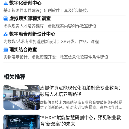
数字化研创中心
基础软硬件条件建设；研创软件工具及培训服务
虚拟现实课程实训室
虚拟现实人才培养课程；虚拟现实内容创作教室建设
数字融合创新设计中心
为数媒/艺术专业打造创新设计；XR开发、作品、课程
理实结合教室
实物展示设计、虚拟资源开发；教室信息化软硬件条件建设
相关推荐
虚拟仿真赋能现代化船舶制造专业教育：
破局人才培养新路径
虚拟仿真技术为船舶制造专业教育突破传统困境提
供了创新路径。针对实训设备昂贵、高危操作难开
展、产教脱节等问题，虚拟仿真通过构建高度仿真
的船舶作业环境，使学生能在安全条件下反复练习
“AI+XR”赋能智慧研创中心，预见职业教
各类操作，低成本“虚拟拥有”大型设备，实现从驾
育“新双高”的未来
驶、轮机管理到装卸等全流程沉浸式实训。该技术