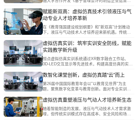
通大学合作开发《基于管理会计的制造企业运营优
环。
化虚拟仿真实验》。该项目通过虚拟仿真技术，模
拟化工企业运营场景，让学生以角色扮演形式进行
赋能新双高：虚拟仿真技术引领液压与气
管理决策实践。实验突破传统教学的局限，采用开
动专业人才培养革新
放式的动态评估体系，以运营优化效果而非操作步
骤正确性作为评分标准，着重培养学生平衡风险管
在《教育强国建设规划纲要》和"新双高"计划推动
控与成本控制的能力，填补了传统会计教学中实践
下，液压与气动技术人才培养迎来新机遇。传统实
性不足的空白。
训存在设备昂贵、操作受限等痛点，而虚拟仿真技
术为教学改革注入新动力。通过构建“液压与气动虚
虚拟仿真实训：筑牢实训安全防线，赋能
拟仿真创新实训基地”，搭建多样化虚拟仿真实训场
实践教学新升级
景，实现元件认知、回路设计、故障诊断全链条虚
拟训练，虚拟仿真实训不仅能解决资源不足问题，
恒点虚拟仿真实训系统通过XR数字融合工作站、
还能支持个性化教学评估，为培养复合型技能人才
3D-LED交互显示等先进技术，构建高度仿真的实训
提供有力支撑。
环境。学生可在虚拟场景中反复练习机械加工、电
路连接等高风险操作，通过大空间协同系统实现团
数智化课堂创新，虚拟仿真踏“云”而上
队演练，MR智能沙盘则支持建筑地质等专业实训。
第26届中国国际教育年会以"以教育见世界"为主
系统突破时空限制，记录操作数据辅助教学分析，
题，聚焦数字化变革与教育创新。面对专业实训高
既保障实训安全，又提升教学质量，为培养技能人
成本、个性化培养不足等痛点，南京恒点公司推出
才提供创新解决方案。
虚拟仿真解决方案，开发XR工作站、MR沙盘等硬
虚拟仿真重塑液压与气动人才培养新生态
件，构建"虚实结合"教学环境。通过VRC-Editor零代
随着智能制造的发展，液压与气动技术人才需求激
码工具实现资源自主开发，结合AI技术实现个性化
增，但传统实训模式存在高成本、安全风险和场景
教学。虚拟仿真技术正从辅助手段升级为教育新基
单一等问题。虚拟仿真技术通过3D-LED交互显示系
建核心，推动教育数字化转型。
统、MR大空间协同系统等交互设备，构建沉浸式虚
拟仿真实训环境、降低实训成本和风险、实现实时
评估等优势，为专业人才培养提供了新路径，将成