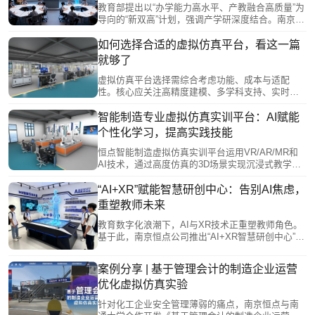
推动了教学内容与产业需求深度融合，助力培养符
教育部提出以“办学能力高水平、产教融合高质量”为
合船舶智能化、绿色化发展的高素质技能人才。
导向的“新双高”计划，强调产学研深度结合。南京恒
点信息技术推出“AI+XR智慧研创中心”，通过“云-边-
端”协同架构，构建集虚拟仿真、AI实训、资源管理
如何选择合适的虚拟仿真平台，看这一篇
于一体的综合平台，助力职教数字化转型。该方案
就够了
注重实用性与普及性，旨在实现教师易用、学生易
学的智能化教学环境，推动“金基地”建设与产教融合
虚拟仿真平台选择需综合考虑功能、成本与适配
高质量发展。
性。核心应关注高精度建模、多学科支持、实时交
互等硬实力，同时评估部署方式、开放性和模块化
等特点。教育领域需强化交互性与数据分析，职业
智能制造专业虚拟仿真实训平台：AI赋能
培训要注重安全场景模拟。长期来看，平台应减少
个性化学习，提高实践技能
物理损耗并支持技术更新。恒点虚拟仿真平台表
明，结合学科需求和虚实融合技术，选择最适配而
恒点智能制造虚拟仿真实训平台运用VR/AR/MR和
非最优的方案，才能有效推动数字化转型。
AI技术，通过高度仿真的3D场景实现沉浸式教学。
该平台突破传统实训的安全风险、时空限制及高成
本等痛点，支持多终端协同操作和个性化智能评
“AI+XR”赋能智慧研创中心：告别AI焦虑，
估。AI系统能动态调整实训难度，模拟各类故障场
重塑教师未来
景，并实时反馈操作错误，构建"虚实融合"的智能制
造人才培养体系，推动职业教育数字化转型。
教育数字化浪潮下，AI与XR技术正重塑教师角色。
基于此，南京恒点公司推出“AI+XR智慧研创中心”构
建了未来教师培养平台，包含AI教研工具、虚拟资
源开发系统等六大模块，支持教师从知识传授者转
案例分享 | 基于管理会计的制造企业运营
型为教学设计者和创新引导者。该平台通过校企合
优化虚拟仿真实验
作机制，帮助教师掌握智能备课、个性化辅导等技
能，并参与产业项目实践，培养“数字化+产业”复合
针对化工企业安全管理薄弱的痛点，南京恒点与南
能力，实现“技术赋能教师、教师赋能学生”的教育闭