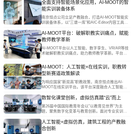
能赋能我省高等教育改革发展。
全面支持智能场景化应用，AI-MOOT的智
能实训装备体系
南京恒点公司立足产教融合，打造AI-MOOT智能实
训装备体系，以“三谱一库”和AIC-Editor内容工具为
核心，实现实训资源一次制作、多终端同步使用。
该体系支持VR/MR、移动端等多种实训模式，并创
AI-MOOT平台：破解职教实训痛点，赋能
新推出AI数字教师，可与真实教师形成“虚实双师”协
教师教学革新
同教学，推动教学流程智能化，有效提升教学效率
与个性化水平。
AI-MOOT平台以人工智能、数字孪生、VR/AR等技
术破解职教实训痛点，助力教师教学革新。平台提
供零代码开发工具，支持教师自主创建虚拟仿真课
程，实现资源开放共享。通过数字教师协同教学与
AI-MOOT：人工智能×在线实训，职教转
AI实时伴学，打造沉浸式课堂，减轻教师负担。数
型新赛道政策解读
据驱动评估动态生成学生能力画像，助力精准教
学。平台还对接产业需求，推动产教融合，采用“云
为响应国家“新双高”职教政策，南京恒点推出AI-
边端”一体化架构，实现多终端数据互联，赋能教师
MOOT在线实训平台。该平台深度融合人工智能与
从知识传授者向学习设计师转型。
实训教学，通过智能辅导、个性化学习路径及自动
设计实训项目等功能，破解传统教育困境。其核心
数智化课堂创新，虚拟仿真踏“云”而上
“三谱一库”体系，构建了从岗位需求到能力培养与实
第26届中国国际教育年会以"以教育见世界"为主
践训练的完整闭环，并确保与国家级平台互通，旨
题，聚焦数字化变革与教育创新。面对专业实训高
在赋能职业教育高质量、个性化发展，培养符合时
成本、个性化培养不足等痛点，南京恒点公司推出
代需求的创新型人才。
虚拟仿真解决方案，开发XR工作站、MR沙盘等硬
人工智能+虚拟仿真，建筑工程的产教融
件，构建"虚实结合"教学环境。通过VRC-Editor零代
合创新
码工具实现资源自主开发，结合AI技术实现个性化