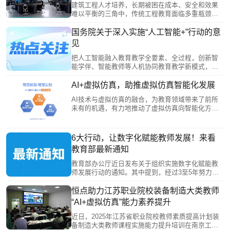
教学。虚拟仿真技术正从辅助手段升级为教育新基
建筑工程人才培养，长期被困在成本、安全和效果
建核心，推动教育数字化转型。
难以平衡的三角中，传统工程教育面临多重瓶颈。
当AI+遇上虚拟仿真，建筑工程教育正迎来突破性变
革。在建筑工程领域，虚拟仿真技术以实际工程数
国务院关于深入实施“人工智能+”行动的意
据作为基础，通过合理的演算模拟实际工程效果，
见
通过等比例、高仿真的图像还原工程现场，带给学
生逼真的互动式体验，培养其学习兴趣与创造力，
把人工智能融入教育教学全要素、全过程，创新智
让他们在实战中锻炼将理论知识应用于实际工作的
能学伴、智能教师等人机协同教育教学新模式，推
能力。
动育人从知识传授为重向能力提升为本转变，加快
实现大规模因材施教，提高教育质量，促进教育公
AI+虚拟仿真，助推虚拟仿真智能化发展
平。构建智能化情景交互学习模式，推动开展方式
AI技术与虚拟仿真的融合，为教育领域带来了前所
更灵活、资源更丰富的自主学习。鼓励和支持全民
未有的机遇，有力地推动了虚拟仿真向智能化方向
积极学习人工智能新知识、新技术。
发展。在这一进程中，恒点AI技术强势赋能虚拟仿
真项目，打造实践目标图谱、能力图谱和学习图
谱。其中，实践目标图谱为学习指明方向，学习图
6大行动，让数字化赋能教师发展！来看
谱助力学生高效达成目标，能力图谱则对学习成果
教育部最新通知
进行全面评估和反馈，进一步指导学习目标和学习
路径的优化，构建智能化虚拟仿真学习新生态。
教育部办公厅近日发布关于组织实施数字化赋能教
师发展行动的通知。其中提到，经过3至5年努力，
教师数字素养全面提升，熟练应用数字化手段开展
教育教学成为新常态，探索形成大规模因材施教和
恒点助力江苏职业院校装备制造大类教师
人机协同教学的有效路径。
“AI+虚拟仿真”能力素养提升
近日，2025年江苏省职业院校教师素质提高计划装
备制造大类教师课程实施能力提升培训在南京工业