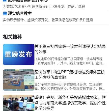
数字融合创新设计中心
为数媒/艺术专业打造创新设计；XR开发、作品、课程
理实结合教室
实物展示设计、虚拟资源开发；教室信息化软硬件条件建设
相关推荐
关于第三批国家级一流本科课程认定结果
的公示
拟认定5999门课程为第三批国家级一流本科课程
（名单见附件），其中，线上课程1000门，虚拟仿
真实验教学课程500门，线下课程1842门，线上线下
混合式课程2206门，社会实践课程451门
案例分享 | 再生PET液相增黏及熔体直纺
工艺虚拟仿真实验
高分子材料循环利用是实现循环经济，实现碳达
峰、碳中和的有效途径。针对现实教学痛点，恒点
与南通大学共同打造再生PET液相增黏及熔体直纺
工艺虚拟仿真实验，采用虚拟仿真实验与实体实验
重磅！央视、新华社等权威媒体报道，恒
的“虚实互补”模式，实验以再生PET聚合改性和材料
点助力东南大学虚拟仿真教学，提供个性
成型加工流程为主线，通过三个实验环节，学生可
化学习指导
通过实验重构基于工程实践的知识理论体系，将理