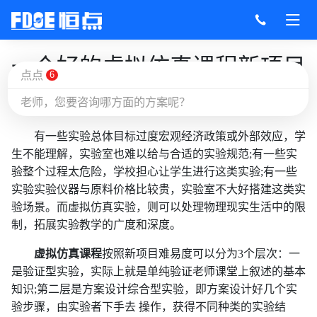
一个好的虚拟仿真课程新项目
点点
6
老师，您要咨询哪方面的方案呢？
作者：恒点VR
来源：
恒点虚拟仿真
2022-09-21 09:27
有一些实验总体目标过度宏观经济政策或外部效应，学
生不能理解，实验室也难以给与合适的实验规范;有一些实
验整个过程太危险，学校担心让学生进行这类实验;有一些
实验实验仪器与原料价格比较贵，实验室不大好搭建这类实
验场景。而虚拟仿真实验，则可以处理物理现实生活中的限
制，拓展实验教学的广度和深度。
虚拟仿真课程
按照新项目难易度可以分为3个层次：一
是验证型实验，实际上就是单纯验证老师课堂上叙述的基本
知识;第二层是方案设计综合型实验，即方案设计好几个实
验步骤，由实验者下手去 操作，获得不同种类的实验结