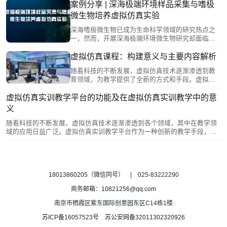
学。
案例分享 | 深海极端环境样品采集与嗜极
微生物培养虚拟仿真实验
深海嗜极微生物已成为生命科学领域的研究热点之
一，然而，开展深海极端环境微生物研究却面临着
高成本、高危险和高难度等困难。恒点与河海大学
共同设计开发了“深海极端环境样品采集与嗜极微生
虚拟仿真课程：构建意义与主要内容解析
物培养虚拟仿真实验”。
随着科技的不断发展，虚拟仿真技术逐渐渗透到教
育领域，为教学提供了全新的方式和手段。虚拟仿
真课程作为一种新兴的教育形式，越来越受到众多
高校的关注和引进。本文将探讨虚拟仿真课程的构
虚拟仿真实训教学平台的功能及在虚拟仿真实训教学中的意
建意义及主要内容。
义
随着科技的不断发展，虚拟仿真技术逐渐渗透到各个领域，其中在教学领
域的应用日益广泛。虚拟仿真实训教学平台作为一种创新的教学手段，在
提高实训教学质量、降低实训教学成本、提升学生参与度等方面具有重要
意义。本文将从虚拟仿真实训教学平台的功能及其在虚拟仿真实训教学中
的意义两个方面进行探讨。
18013860205
（微信同号） | 025-83222290
商务邮箱：
10821256@qq.com
南京市栖霞区紫东国际创意园东区C14栋1楼
苏ICP备16057523号
苏公安网备32011302320926