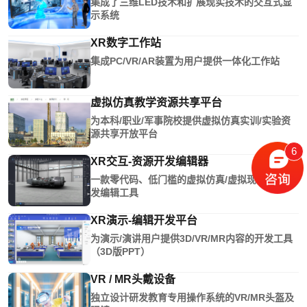
集成了三维LED技术和扩展现实技术的交互式显
示系统
XR数字工作站
集成PC/VR/AR装置为用户提供一体化工作站
虚拟仿真教学资源共享平台
为本科/职业/军事院校提供虚拟仿真实训/实验资
源共享开放平台
6
XR交互-资源开发编辑器
一款零代码、低门槛的虚拟仿真/虚拟现实内容开
发编辑工具
XR演示-编辑开发平台
为演示/演讲用户提供3D/VR/MR内容的开发工具
（3D版PPT）
VR / MR头戴设备
独立设计研发教育专用操作系统的VR/MR头盔及