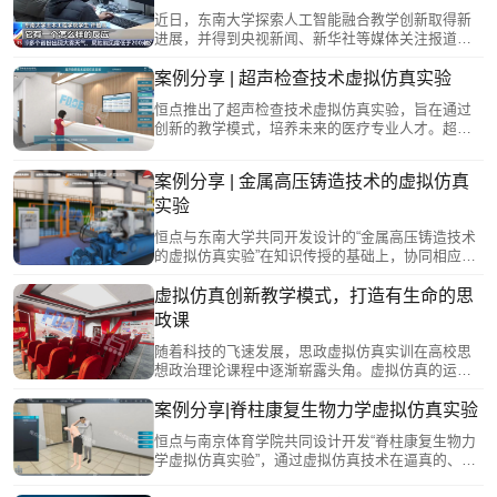
论知识与生产实践紧密结合。
近日，东南大学探索人工智能融合教学创新取得新
进展，并得到央视新闻、新华社等媒体关注报道。
在由恒点支持建设开发的东南大学土木工程学院“大
跨空间索结构”虚拟仿真实验平台上，借助虚拟仿真
案例分享 | 超声检查技术虚拟仿真实验
技术和设备，学生可以不受时空限制，进入虚拟的
恒点推出了超声检查技术虚拟仿真实验，旨在通过
苏州奥体游泳馆，进行沉浸式的学习体验。
创新的教学模式，培养未来的医疗专业人才。超声
检查技术是医学影像学的重要组成部分，它利用超
声波的物理特性，通过图像显示人体器官的构造和
案例分享 | 金属高压铸造技术的虚拟仿真
病态改变，为疾病的诊断提供依据。此实验课程以
超声检查技术为主，突出实践教学，强调操作技能
实验
的训练，学生可以通过模拟操作，学习如何识别各
恒点与东南大学共同开发设计的“金属高压铸造技术
种常见疾病的超声表现，并进行初步的超声诊断。
的虚拟仿真实验”在知识传授的基础上，协同相应的
能力培养、素质提高，学生通过对虚拟仿真项目各
个实验模块的操作，最终掌握根据目标产品的结构
虚拟仿真创新教学模式，打造有生命的思
特征。
政课
随着科技的飞速发展，思政虚拟仿真实训在高校思
想政治理论课程中逐渐崭露头角。虚拟仿真的运
用，实现了思政课从平面叙事向立体化教学的转
变，增强了师生之间的交互性和共情感，有利于把
案例分享|脊柱康复生物力学虚拟仿真实验
思政理论讲深、讲透、讲活，为学生带来全新的学
恒点与南京体育学院共同设计开发“脊柱康复生物力
习体验。从而帮助学生塑造正确的世界观、人生
学虚拟仿真实验”，通过虚拟仿真技术在逼真的、交
观、价值观，让传统的思政教学模式活起来。
互式的环境中学习和探索脊柱的运动康复生物力