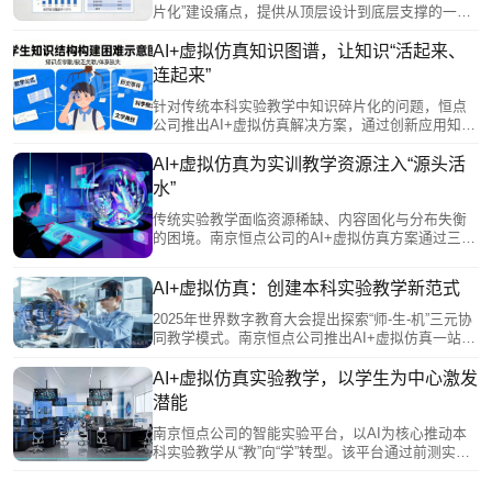
片化”建设痛点，提供从顶层设计到底层支撑的一站
式生态服务。该方案通过统一的智能中枢打通数据
孤岛，实现教学全流程贯通；资源体系覆盖多学科
AI+虚拟仿真知识图谱，让知识“活起来、
并支持院校特色接入，服务贯穿建设全周期。它赋
连起来”
能教师进行知识图谱规划，为学生提供个性化沉浸
环境，并具备持续进化能力，确保实验教学与学科
针对传统本科实验教学中知识碎片化的问题，恒点
前沿同步，系统性地支撑院校教学改革的深化与创
公司推出AI+虚拟仿真解决方案，通过创新应用知识
新。
图谱，将学科知识系统化、结构化、可视化。该方
案构建了多层级知识网络，既能帮助学生直观感知
AI+虚拟仿真为实训教学资源注入“源头活
知识关联、自主规划学习路径，又能通过数据画像
水”
为教师提供教学洞察，实现因材施教。基于图谱的
过程性评价，还能有效反映学生的知识迁移能力和
传统实验教学面临资源稀缺、内容固化与分布失衡
思维路径，为综合素质评价提供依据。让知识“活起
的困境。南京恒点公司的AI+虚拟仿真方案通过三大
来、连起来”，从而重塑实验教学形态。
创新破局：一是资源数字化，将昂贵设备转化为可
无限复制的虚拟资源，实现人人可及的优质实验环
AI+虚拟仿真：创建本科实验教学新范式
境；二是资源动态化，支持教师快速将科研成果转
化为教学内容，与学科前沿同步；三是资源共享
2025年世界数字教育大会提出探索“师-生-机”三元协
化，构建开放机制让优质资源跨校流动，缩小院校
同教学模式。南京恒点公司推出AI+虚拟仿真一站式
差距。这一方案为本科实验教学提供了持续生长的
教学服务，回应这一要求，旨在构建智慧实验教学
“源头活水”。
新范式。 该方案针对传统实验教学流程化、高端设
AI+虚拟仿真实验教学，以学生为中心激发
备稀缺及学科壁垒固化等痛点，通过开放式编辑系
潜能
统将科研成果转化为课程，实现因材施教。其平台
支持跨学科融合，AI在其中扮演知识桥梁，主动关
南京恒点公司的智能实验平台，以AI为核心推动本
联不同学科原理，培养学生综合能力。
科实验教学从“教”向“学”转型。该平台通过前测实现
个性化适配，为不同学生规划差异化路径；借助3D
建模打造沉浸式交互，将抽象原理可视化，激发主