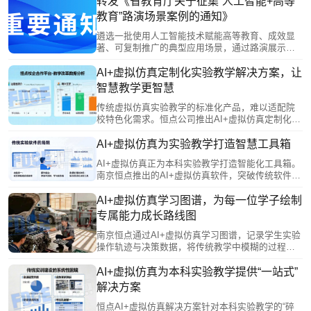
转发《省教育厅关于征集“人工智能+高等
设方案、裸眼3D虚仿系统及课程编辑器实操，并结
教育”路演场景案例的通知》
合典型案例分享实践成果。此次交流促进了校企协
同，助力高校科学教育数字化转型与未来学习中心
遴选一批使用人工智能技术赋能高等教育、成效显
建设。
著、可复制推广的典型应用场景，通过路演展示、
专家点评等形式，发挥示范引领作用，推动人工智
能赋能我省高等教育改革发展。
AI+虚拟仿真定制化实验教学解决方案，让
智慧教学更智慧
传统虚拟仿真实验教学的标准化产品，难以适配院
校特色化需求。恒点公司推出AI+虚拟仿真定制化服
务，让教师深度参与开发，将专业智慧融入软件设
计，实现从“被动接受”到“主动创造”。该方案对接产
AI+虚拟仿真为实验教学打造智慧工具箱
业需求，转化真实生产场景为教学资源，并采用模
AI+虚拟仿真正为本科实验教学打造智能化工具箱。
块化架构，支持持续进化与升级，真正实现“一校一
南京恒点推出的AI+虚拟仿真软件，突破传统软件
策”，让技术服务于教育本质。
“单向输出”、无法分析错误的局限，通过AI实时捕捉
学生操作细节，进行智能比对与分析，建立个性化
AI+虚拟仿真学习图谱，为每一位学子绘制
能力档案并生成可视化学习报告，支持学生自我改
专属能力成长路线图
进与教师精准教学。其开放架构提供二次开发接口
和编辑器，方便教师自主创建实验模块，对接现有
南京恒点通过AI+虚拟仿真学习图谱，记录学生实验
系统，实现数据贯通。
操作轨迹与决策数据，将传统教学中模糊的过程转
化为可视化能力模型。AI基于图谱诊断学情，智能
推荐个性化学习路径与拓展方向；同时为教师提供
AI+虚拟仿真为本科实验教学提供“一站式”
多维教学报告，支持精准指导与策略调整。该技术
解决方案
助力学生从被动接收者成长为主动管理者，实现从
“标准化培养”向“个性化成长”的转变。
恒点AI+虚拟仿真解决方案针对本科实验教学的“碎