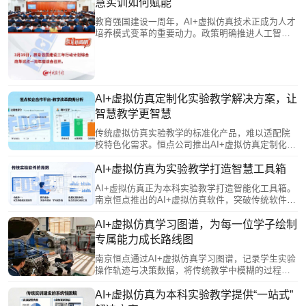
慧实训如何赋能
实现产教融合与“教学—实训—就业”贯通。两会释放
信号：AI与虚拟仿真正从辅助工具转变为人才培养
教育强国建设一周年，AI+虚拟仿真技术正成为人才
的重要动力。
培养模式变革的重要动力。政策明确推进人工智能
赋能全学段教育，打通学科与产学壁垒。虚拟仿真
从补充手段升级为核心平台，产教融合迈向生态共
建。南京恒点通过AI智能实训平台，将AI深度融入
教学全流程，构建多学科交叉、产教融合的虚拟仿
真实训室，支持学生从“使用者”升级为“创造者”，以
AI+虚拟仿真定制化实验教学解决方案，让
技术创新推动教育系统性跃升。
智慧教学更智慧
传统虚拟仿真实验教学的标准化产品，难以适配院
校特色化需求。恒点公司推出AI+虚拟仿真定制化服
务，让教师深度参与开发，将专业智慧融入软件设
计，实现从“被动接受”到“主动创造”。该方案对接产
AI+虚拟仿真为实验教学打造智慧工具箱
业需求，转化真实生产场景为教学资源，并采用模
AI+虚拟仿真正为本科实验教学打造智能化工具箱。
块化架构，支持持续进化与升级，真正实现“一校一
南京恒点推出的AI+虚拟仿真软件，突破传统软件
策”，让技术服务于教育本质。
“单向输出”、无法分析错误的局限，通过AI实时捕捉
学生操作细节，进行智能比对与分析，建立个性化
AI+虚拟仿真学习图谱，为每一位学子绘制
能力档案并生成可视化学习报告，支持学生自我改
专属能力成长路线图
进与教师精准教学。其开放架构提供二次开发接口
和编辑器，方便教师自主创建实验模块，对接现有
南京恒点通过AI+虚拟仿真学习图谱，记录学生实验
系统，实现数据贯通。
操作轨迹与决策数据，将传统教学中模糊的过程转
化为可视化能力模型。AI基于图谱诊断学情，智能
推荐个性化学习路径与拓展方向；同时为教师提供
AI+虚拟仿真为本科实验教学提供“一站式”
多维教学报告，支持精准指导与策略调整。该技术