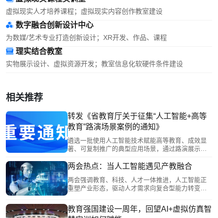
虚拟现实人才培养课程；虚拟现实内容创作教室建设
数字融合创新设计中心
为数媒/艺术专业打造创新设计；XR开发、作品、课程
理实结合教室
实物展示设计、虚拟资源开发；教室信息化软硬件条件建设
相关推荐
转发《省教育厅关于征集“人工智能+高等
教育”路演场景案例的通知》
遴选一批使用人工智能技术赋能高等教育、成效显
著、可复制推广的典型应用场景，通过路演展示、
专家点评等形式，发挥示范引领作用，推动人工智
能赋能我省高等教育改革发展。
两会热点：当人工智能遇见产教融合
两会强调教育、科技、人才一体推进，人工智能正
重塑产业形态，驱动人才需求向复合型能力转变。
教育部提出推动AI赋能教育，代表建议建设中国特
色AI职业教育大模型。南京恒点以AI+虚拟仿真方案
教育强国建设一周年，回望AI+虚拟仿真智
回应，将AI融入教学全流程，构建虚拟实训环境，