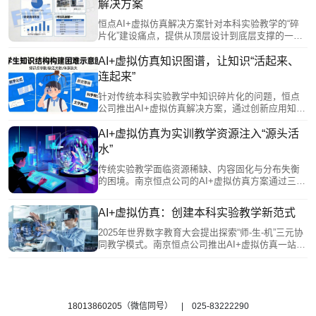
解决方案
助力学生从被动接收者成长为主动管理者，实现从
“标准化培养”向“个性化成长”的转变。
恒点AI+虚拟仿真解决方案针对本科实验教学的“碎
片化”建设痛点，提供从顶层设计到底层支撑的一站
式生态服务。该方案通过统一的智能中枢打通数据
孤岛，实现教学全流程贯通；资源体系覆盖多学科
AI+虚拟仿真知识图谱，让知识“活起来、
并支持院校特色接入，服务贯穿建设全周期。它赋
连起来”
能教师进行知识图谱规划，为学生提供个性化沉浸
环境，并具备持续进化能力，确保实验教学与学科
针对传统本科实验教学中知识碎片化的问题，恒点
前沿同步，系统性地支撑院校教学改革的深化与创
公司推出AI+虚拟仿真解决方案，通过创新应用知识
新。
图谱，将学科知识系统化、结构化、可视化。该方
案构建了多层级知识网络，既能帮助学生直观感知
AI+虚拟仿真为实训教学资源注入“源头活
知识关联、自主规划学习路径，又能通过数据画像
水”
为教师提供教学洞察，实现因材施教。基于图谱的
过程性评价，还能有效反映学生的知识迁移能力和
传统实验教学面临资源稀缺、内容固化与分布失衡
思维路径，为综合素质评价提供依据。让知识“活起
的困境。南京恒点公司的AI+虚拟仿真方案通过三大
来、连起来”，从而重塑实验教学形态。
创新破局：一是资源数字化，将昂贵设备转化为可
无限复制的虚拟资源，实现人人可及的优质实验环
AI+虚拟仿真：创建本科实验教学新范式
境；二是资源动态化，支持教师快速将科研成果转
化为教学内容，与学科前沿同步；三是资源共享
2025年世界数字教育大会提出探索“师-生-机”三元协
化，构建开放机制让优质资源跨校流动，缩小院校
同教学模式。南京恒点公司推出AI+虚拟仿真一站式
差距。这一方案为本科实验教学提供了持续生长的
教学服务，回应这一要求，旨在构建智慧实验教学
“源头活水”。
新范式。 该方案针对传统实验教学流程化、高端设
备稀缺及学科壁垒固化等痛点，通过开放式编辑系
统将科研成果转化为课程，实现因材施教。其平台
支持跨学科融合，AI在其中扮演知识桥梁，主动关
18013860205
（微信同号） | 025-83222290