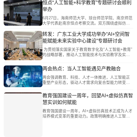
恒点“人工智能+科学教育”专题研讨会顺利
举办
6月27日，海南师范大学、琼台师范学院、南京师范
大学代表赴南京恒点考察交流。双方围绕虚拟仿真
教学平台、师范生实践能力培养、智慧实验室升级
等展开研讨。恒点展示AI空间智能赋能实验中心建
转发：广东工业大学成功举办“AI+空间智
设方案、裸眼3D虚仿系统及课程编辑器实操，并结
能赋能未来实验中心建设”专题研讨会
合典型案例分享实践成果。此次交流促进了校企协
同，助力高校科学教育数字化转型与未来学习中心
为贯彻落实国家关于教育数字化及“人工智能+教育”
建设。
的战略部署，推动人工智能技术与实验教学及实验
室建设的深度整合，我校于2026年5月28日成功举办
了“AI+空间智能赋能未来实验中心建设”专题研讨
两会热点：当人工智能遇见产教融合
会。
两会强调教育、科技、人才一体推进，人工智能正
重塑产业形态，驱动人才需求向复合型能力转变。
教育部提出推动AI赋能教育，代表建议建设中国特
色AI职业教育大模型。南京恒点以AI+虚拟仿真方案
教育强国建设一周年，回望AI+虚拟仿真智
回应，将AI融入教学全流程，构建虚拟实训环境，
慧实训如何赋能
实现产教融合与“教学—实训—就业”贯通。两会释放
信号：AI与虚拟仿真正从辅助工具转变为人才培养
教育强国建设一周年，AI+虚拟仿真技术正成为人才
的重要动力。
培养模式变革的重要动力。政策明确推进人工智能
赋能全学段教育，打通学科与产学壁垒。虚拟仿真
从补充手段升级为核心平台，产教融合迈向生态共
建。南京恒点通过AI智能实训平台，将AI深度融入
教学全流程，构建多学科交叉、产教融合的虚拟仿