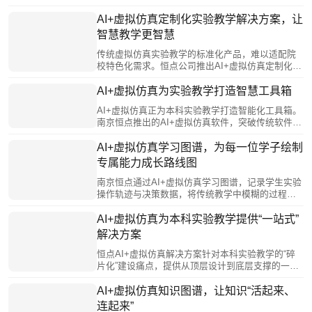
真实训室，支持学生从“使用者”升级为“创造者”，以
AI+虚拟仿真定制化实验教学解决方案，让
技术创新推动教育系统性跃升。
智慧教学更智慧
传统虚拟仿真实验教学的标准化产品，难以适配院
校特色化需求。恒点公司推出AI+虚拟仿真定制化服
务，让教师深度参与开发，将专业智慧融入软件设
计，实现从“被动接受”到“主动创造”。该方案对接产
AI+虚拟仿真为实验教学打造智慧工具箱
业需求，转化真实生产场景为教学资源，并采用模
AI+虚拟仿真正为本科实验教学打造智能化工具箱。
块化架构，支持持续进化与升级，真正实现“一校一
南京恒点推出的AI+虚拟仿真软件，突破传统软件
策”，让技术服务于教育本质。
“单向输出”、无法分析错误的局限，通过AI实时捕捉
学生操作细节，进行智能比对与分析，建立个性化
AI+虚拟仿真学习图谱，为每一位学子绘制
能力档案并生成可视化学习报告，支持学生自我改
专属能力成长路线图
进与教师精准教学。其开放架构提供二次开发接口
和编辑器，方便教师自主创建实验模块，对接现有
南京恒点通过AI+虚拟仿真学习图谱，记录学生实验
系统，实现数据贯通。
操作轨迹与决策数据，将传统教学中模糊的过程转
化为可视化能力模型。AI基于图谱诊断学情，智能
推荐个性化学习路径与拓展方向；同时为教师提供
AI+虚拟仿真为本科实验教学提供“一站式”
多维教学报告，支持精准指导与策略调整。该技术
解决方案
助力学生从被动接收者成长为主动管理者，实现从
“标准化培养”向“个性化成长”的转变。
恒点AI+虚拟仿真解决方案针对本科实验教学的“碎
片化”建设痛点，提供从顶层设计到底层支撑的一站
式生态服务。该方案通过统一的智能中枢打通数据
孤岛，实现教学全流程贯通；资源体系覆盖多学科
AI+虚拟仿真知识图谱，让知识“活起来、
并支持院校特色接入，服务贯穿建设全周期。它赋
连起来”