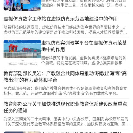
随着科技的不断发展，虚拟仿真技术已经成为教育
领域的一种重要工具，其应用越来越广泛。虚拟仿
真示范基地的建设已成为教育界关注的焦点。这一
创新举措不仅为学生提供了全新的学习体验，还对
虚拟仿真数字工作站在虚拟仿真示范基地建设中的作用
学校产生了深远的影响。恒点将探讨虚拟仿真示范
基地建设对学校的影响。
随着科技的快速发展，虚拟仿真技术已经成为当今世界的重要技术之一。
虚拟仿真示范基地的建设更是对于推动科技发展、提高人才培养质量等方
面具有重要意义。而虚拟仿真数字工作站作为虚拟仿真示范基地的核心设
备，其在示范基地建设中的作用不可忽视。本文将就虚拟仿真数字工作站
虚拟仿真实训教学平台在虚拟仿真示范基
在虚拟仿真示范基地建设中的作用进行深入探讨。
地中的作用
随着科技的不断发展，虚拟仿真技术逐渐渗透到各
个领域，特别是在教育领域。虚拟仿真实训教学平
台作为虚拟仿真技术的典型应用，在虚拟仿真示范
基地中发挥着重要的作用。本文将详细阐述虚拟仿
教育部副部长吴岩：产教融合共同体是推动“职教出海”和“高
真实训教学平台在虚拟仿真示范基地中的作用。
教出海”的有力载体和平台
吴岩副部长强调：我们的产教融合共同体不仅是给职业教育和高等教育立
标杆、做示范，还是推动“职教出海”和“高教出海”的有力载体和平台。
教育部办公厅关于加快推进现代职业教育体系建设改革重点
任务的通知
为深入贯彻党的二十大精神，落实中共中央办公厅、国务院 办公厅印发的
《关于深化现代职业教育体系建设改革的意见》, 加快构建央地互动、区域
联动、政行企校协同的职业教育高质量 发展新机制，有序有效推进现代职