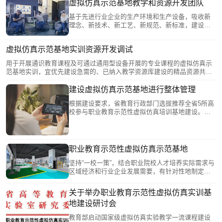
业教育体系建设改革，现就有关事项通知如下。
虚拟仿真示范基地教学和资源开发团队
基于先进行业企业的生产环境和生产设备，吸收新
理念、新技术、新工艺、新规范、新标准，建设与
实际职业情境对接的虚拟仿真实训环境，增强实训
教学与行业企业岗位实践的吻合度。
虚拟仿真示范基地实训资源开发调试
用于开展通识教育课程及可通过通用型设备开展的专业课程的虚拟仿真示
范基地实训，宜优先建设急需的、已纳入教学资源库建设的精品资源共享
课程，实现成果再造。此中心应共享共用公共的实训场地和软硬件系统，
确保设备利用率和资源共享率大化。
建设虚拟仿真示范基地进行整体管理
根据建设要求，省教育行政部门选拔推荐全省5所高
校参与职业教育示范性虚拟仿真培训基地建设。教
育部职成部委托教育部科技发展中心指导职业教育
示范虚拟仿真示范基地的建设。包括制定国家虚拟
仿真实践教学标准，指导相关课程建设，及时开展
示范虚拟仿真培训基地建设优秀案例培训项目和优
职业教育示范性虚拟仿真示范基地
秀案例项目选择工作。
坚持“一校一策”，结合职业院校人才培养实际需求与
区域经济和行业企业发展需要，有针对性地制定建
设规划和实施方案，将职业教育示范性虚拟仿真示
范基地建设与智慧校园整体设计相融合，探索符合
关于举办职业教育示范性虚拟仿真实训基
学校实际需要和当地产业需求的创新路径与方法，
地建设研讨会
突出专业特色，面向区域、面向行业、对接产业，
服务企业人才需求，助力经济社会高质量发展。
教育部启动国家级虚拟仿真实验教学一流课程建设