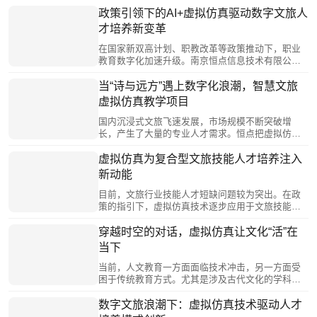
案，通过高精度三维建模、零代码创作工具等技
政策引领下的AI+虚拟仿真驱动数字文旅人
术，构建覆盖资源数字化、内容创作及管理的虚实
才培养新变革
融合实训平台。该方案支持学生参与智慧景区、文
化遗产复原等项目，推动产教深度融合，为新双高
在国家新双高计划、职教改革等政策推动下，职业
计划下的职业教育高质量发展提供可复制路径。
教育数字化加速升级。南京恒点信息技术有限公司
紧扣政策导向，推出“数字文旅解决方案”，通过AI与
虚拟仿真技术构建虚实结合的实训环境，有效破解
当“诗与远方”遇上数字化浪潮，智慧文旅
传统实训中高风险场景难实施、与产业脱节等痛
虚拟仿真教学项目
点。该方案精准对接专业教学标准，支持情景化技
能训练与实时智能评价，推动形成产教深度融合、
国内沉浸式文旅飞速发展，市场规模不断突破增
教学资源动态更新的新型培养模式，为数字文旅人
长，产生了大量的专业人才需求。恒点把虚拟仿真
才培养提供了高质量的技术路径与生态支撑。
技术引进教学场景，推动智慧旅游专业人才教育的
数字化转型。通过虚拟仿真技术，构建高保真3D文
虚拟仿真为复合型文旅技能人才培养注入
化场景，对全国各地的文化遗产、博物馆、历史街
新动能
区实现毫米级还原，并参照现实数据模拟光照、季
节、人流等多种动态变量。为学生提供了丰富的教
目前，文旅行业技能人才短缺问题较为突出。在政
学场景与充足的实训机会，让理论教学与实践教学
策的指引下，虚拟仿真技术逐步应用于文旅技能人
能够相互交融，培养学生理论结合实践的能力。
才培养，丰富了教学模式，拓展了文旅技能人才培
养方式。文旅技能专业虚拟仿真实训教学运用现代
穿越时空的对话，虚拟仿真让文化“活”在
信息技术，从教学内容、教学方式、教学管理等方
当下
面对传统实践教学进行创新，可以有效解决传统实
践教学高成本、高风险、现实不可逆等问题，推动
当前，人文教育一方面面临技术冲击，另一方面受
了培训模式从“理论灌输”向“实践赋能”的转变。
困于传统教育方式。尤其是涉及古代文化的学科教
学，目前的知识教学只能通过文字传达其内涵；实
践场景的时空限制更让知行合一沦为空谈。恒点的
数字文旅浪潮下：虚拟仿真技术驱动人才
虚拟仿真教学系统整合了海量文化知识资源，涵盖