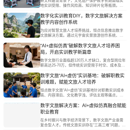
新文科建设背景下，文化遗产保护教学长期面临实
地实训受限、操作风险高、知识碎片化等瓶颈。南
京恒点通过虚拟仿真技术，构建高精度数字化遗
址，实现历史遗迹的“数字永生”。学生可在虚拟环境
数字化实训教育DIY，数字文旅解决方案
中安全、反复进行测绘、保护方案设计等实践，打
教学内容创作系统
破时空限制，整合多学科知识，系统提升保护与开
发综合能力。该技术以数字化创新重塑人才培养模
为应对智慧文旅人才培养挑战，恒点信息推出数字
式，为文化遗产的永续传承提供支撑。
文旅解决方案。通过元宇宙实景旅游创作系统、数
字孪生资源库和AIGC赋能的内容DIY系统，构建虚
实融合的实训平台。该方案利用VR/AR、零代码工
“AI+虚拟仿真”破解数字文旅人才培养困
具和AI技术，支持师生快速生成教学资源，自主设
局，开启实训教学新篇章
计虚拟场景与互动内容，有效破解传统教学场景受
限、资源滞后等瓶颈，助力培养符合行业需求的复
数字文旅行业面临超120万人才缺口，复合型岗位年
合型人才。
薪高达25-70万，但传统实训受限于时空、成本及安
全因素，学生实践内容表层化、资源滞后。南京恒
点推出的“AI+虚拟仿真”实训基地通过VR/AR等技
数字文旅“AI+虚仿”实训基地：破解职教实
术，打破时空限制，模拟景区运营、产品设计和应
训难题，赋能文旅人才培养
急处置，实现“任务导向+角色扮演”的沉浸式学习，
推动学生从服务岗位向数字化运营、产品创新等核
恒点数字文旅“AI+虚仿”实训基地针对职教实训成本
心能力跃升，精准对接行业高薪紧缺岗位需求。
高、内容滞后、文化教学浅、评估主观等痛点，集
成VR/AR等沉浸式技术，构建虚实融合教学体系。
它打破时空限制，提供全产业链实操场景，通过情
数字文旅解决方案：AI+虚拟仿真融合赋能
境模拟、角色扮演等方式提升学生岗位适配能力，
职业教育
并利用智能平台实现数据驱动的精准教学评估。该
方案推动教学资源普惠化与技能实训实战化，有效
在乡村振兴与数字经济背景下，数字文旅产业亟需
赋能复合型文旅人才培养，深化产教融合。
复合型人才。传统文旅实训存在“三高三难”问题，制
约人才培养。南京恒点推出“AI+虚拟仿真”解决方