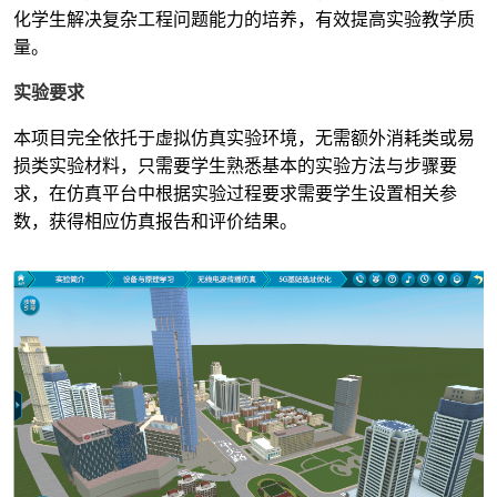
化
学生解决复杂工程问题能力的培养，有效提高实验教学质
量
。
实验要求
本项目完全依托于虚拟
仿真
实验环境，无需额外消耗类或易
损类实验材料，只需要学生
熟悉基本的
实验方法与步骤
要
求
，
在
仿真平台
中
根据
实验过程
要求
需要学生设置
相关
参
数
，
获得相应仿真报告和评价结果
。