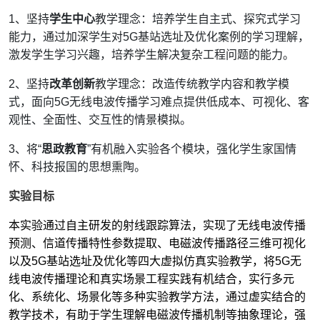
1、坚持
学生中心
教学理念：培养学生自主式、探究式学习
能力，通过加深学生对5G基站选址及优化
案例
的
学习
理解，
激发学生学习兴趣，
培养学生解决复杂工程问题的能力
。
2、坚持
改革创新
教学理念：改造传统教学内容和教学模
式，面向5G无线电波传播学习难点提供低成本、可视化、客
观性、全面性、交互性的情景模拟
。
3、将“
思政教育
”有机融入实验各个模块，强化学生家国情
怀、科技报国的思想熏陶。
实验目标
本实验通过
自主研发的
射线跟踪算法，实现了无线电波传播
预测、信道传播特性
参数提取
、电磁波传播路径三维可视化
以及5G基站选址及优化
等
四大
虚拟仿真实验教学，
将
5G
无
线电波传播理论和
真实场景
工程实践
有机
结合，实行多元
化、系统化、场景化等多种实验教学方法，通过虚实结合的
教学
技术
，有助于学生理解电磁波传播机制
等抽象理论
，
强