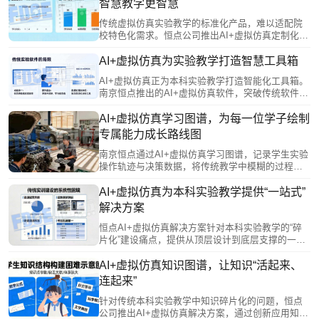
智慧教学更智慧
传统虚拟仿真实验教学的标准化产品，难以适配院
校特色化需求。恒点公司推出AI+虚拟仿真定制化服
务，让教师深度参与开发，将专业智慧融入软件设
计，实现从“被动接受”到“主动创造”。该方案对接产
AI+虚拟仿真为实验教学打造智慧工具箱
业需求，转化真实生产场景为教学资源，并采用模
AI+虚拟仿真正为本科实验教学打造智能化工具箱。
块化架构，支持持续进化与升级，真正实现“一校一
南京恒点推出的AI+虚拟仿真软件，突破传统软件
策”，让技术服务于教育本质。
“单向输出”、无法分析错误的局限，通过AI实时捕捉
学生操作细节，进行智能比对与分析，建立个性化
AI+虚拟仿真学习图谱，为每一位学子绘制
能力档案并生成可视化学习报告，支持学生自我改
专属能力成长路线图
进与教师精准教学。其开放架构提供二次开发接口
和编辑器，方便教师自主创建实验模块，对接现有
南京恒点通过AI+虚拟仿真学习图谱，记录学生实验
系统，实现数据贯通。
操作轨迹与决策数据，将传统教学中模糊的过程转
化为可视化能力模型。AI基于图谱诊断学情，智能
推荐个性化学习路径与拓展方向；同时为教师提供
AI+虚拟仿真为本科实验教学提供“一站式”
多维教学报告，支持精准指导与策略调整。该技术
解决方案
助力学生从被动接收者成长为主动管理者，实现从
“标准化培养”向“个性化成长”的转变。
恒点AI+虚拟仿真解决方案针对本科实验教学的“碎
片化”建设痛点，提供从顶层设计到底层支撑的一站
式生态服务。该方案通过统一的智能中枢打通数据
孤岛，实现教学全流程贯通；资源体系覆盖多学科
AI+虚拟仿真知识图谱，让知识“活起来、
并支持院校特色接入，服务贯穿建设全周期。它赋
连起来”
能教师进行知识图谱规划，为学生提供个性化沉浸
环境，并具备持续进化能力，确保实验教学与学科
针对传统本科实验教学中知识碎片化的问题，恒点
前沿同步，系统性地支撑院校教学改革的深化与创
公司推出AI+虚拟仿真解决方案，通过创新应用知识