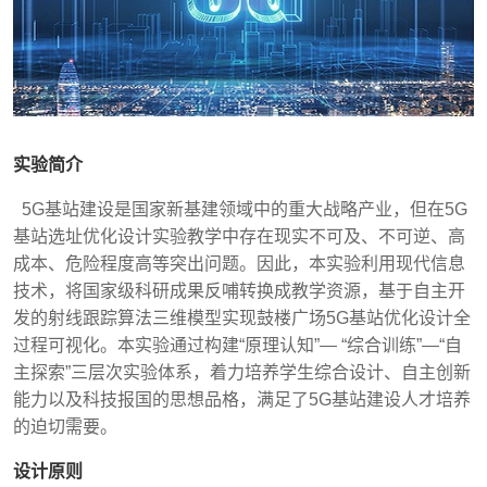
实验简介
5G基站建设是
国家
新基建领域中的重大战略产业，但在5G
基站选址
优化设计实验教学中存在
现实不可及、不可逆、高
成本
、
危险程度高
等突出问题。因此，本实验利用现代信息
技术，将国家级科研成果反哺转换成教学资源，基于自主开
发的射线跟踪算法三维模型实现鼓楼广场
5G
基站优化设计全
过程可视化。本实验通过
构建
“
原理
认知”— “综合训练”—“
自
主
探索”三层次实验
体系
，着力
培养学生综合设计、自主创新
能力以及科技报国的思想品格，满足了
5G基站建设人才培养
的迫切需要
。
设计原则