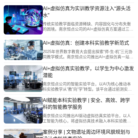
新。
图谱，将学科知识系统化、结构化、可视化。该方
案构建了多层级知识网络，既能帮助学生直观感知
AI+虚拟仿真为实训教学资源注入“源头活
知识关联、自主规划学习路径，又能通过数据画像
水”
为教师提供教学洞察，实现因材施教。基于图谱的
过程性评价，还能有效反映学生的知识迁移能力和
传统实验教学面临资源稀缺、内容固化与分布失衡
思维路径，为综合素质评价提供依据。让知识“活起
的困境。南京恒点公司的AI+虚拟仿真方案通过三大
来、连起来”，从而重塑实验教学形态。
创新破局：一是资源数字化，将昂贵设备转化为可
无限复制的虚拟资源，实现人人可及的优质实验环
AI+虚拟仿真：创建本科实验教学新范式
境；二是资源动态化，支持教师快速将科研成果转
化为教学内容，与学科前沿同步；三是资源共享
2025年世界数字教育大会提出探索“师-生-机”三元协
化，构建开放机制让优质资源跨校流动，缩小院校
同教学模式。南京恒点公司推出AI+虚拟仿真一站式
差距。这一方案为本科实验教学提供了持续生长的
教学服务，回应这一要求，旨在构建智慧实验教学
“源头活水”。
新范式。 该方案针对传统实验教学流程化、高端设
AI+虚拟仿真实验教学，以学生为中心激发
备稀缺及学科壁垒固化等痛点，通过开放式编辑系
潜能
统将科研成果转化为课程，实现因材施教。其平台
支持跨学科融合，AI在其中扮演知识桥梁，主动关
南京恒点公司的智能实验平台，以AI为核心推动本
联不同学科原理，培养学生综合能力。
科实验教学从“教”向“学”转型。该平台通过前测实现
个性化适配，为不同学生规划差异化路径；借助3D
建模打造沉浸式交互，将抽象原理可视化，激发主
AI赋能本科实验教学 | 安全、高效、跨学
动探索；同时打破时空限制，开放共享优质资源，
科的智能教学服务
促进教育公平。此外，平台全程记录操作数据，生
成个性化能力图谱，实现数据驱动的精准评价，从
南京恒点公司推出AI驱动虚拟仿真实验平台，以人
而真正将学生置于教学核心，激发其潜能。
工智能为核心，将虚拟仿真技术融入本科实验教
学。平台在零风险环境中复刻高精度实验，让学生
自由探索化学合成、高压操作等高阶项目，打破传
案例分享 | 文物遗址周边环境风貌规划与
统教学的安全与资源限制。同时，它赋能教师从传