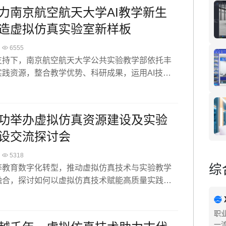
仿真技术，实训课程可以高度还原航天探测场景，
力南京航空航天大学AI教学新生
浸式体验航天任务全过程，直观了解机械结构和工
造虚拟仿真实验室新样板
参与虚拟任务，能学习项目设计与数据采集分析。
式体验让学生更好地理解航天知识，提升学习效
6555
支持下，南京航空航天大学公共实验教学部依托丰
实践资源，整合教学优势、科研成果，运用AI技术
化教育空间，重塑教育实践，强化科研保障，构建
叉、科教融汇、虚实结合的虚拟仿真实验室。从“虚
远近结合”“点面结合”三个方面，开展创新实践训练，
功举办虚拟仿真资源建设及实验
学生工程素养和创新实践能力提升。
设交流探讨会
5318
综
等教育数字化转型，推动虚拟仿真技术与实验教学
融合，探讨如何以虚拟仿真技术赋能高质量实践育
信息科技有限公司在教育部虚拟仿真实验教学改革
室的支持下，联合东南大学、南京航空航天大学于3
职
6日在南京举办“虚拟仿真资源建设及实验条件建设交
一