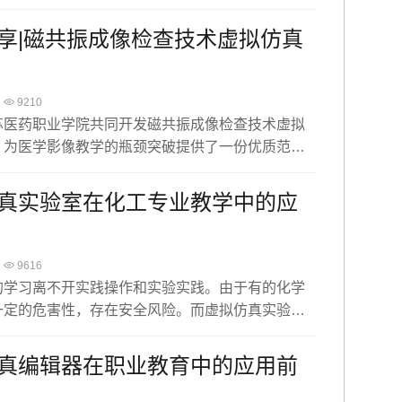
通过虚拟仿真系统得到全面而深入的体验。
享|磁共振成像检查技术虚拟仿真
9210
苏医药职业学院共同开发磁共振成像检查技术虚拟
，为医学影像教学的瓶颈突破提供了一份优质范
真实验室在化工专业教学中的应
9616
的学习离不开实践操作和实验实践。由于有的化学
一定的危害性，存在安全风险。而虚拟仿真实验室
生提供丰富的实践机会，在虚拟环境中进行实验操
模拟，模拟真实的实验过程。这样的实践机会可以
真编辑器在职业教育中的应用前
不受时间和资源限制的情况下，随时进行实践，加
知识的理解和掌握。