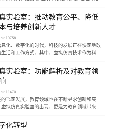
饰修复保护虚拟仿真实验教学改革中的应用,基于虚
术的实验教学方法,建立有利于激励和提高学生创新
真实验室：推动教育公平、降低
效果考核,评价和反馈机制,有助于培养和提高学生
本与培养创新人才
创新实践能力.
10758
息化、数字化的时代，科技的发展正在快速地改
的生活和工作方式。其中，虚拟仿真技术作为科技
进技术，已经深入到各个领域，尤其在教育领域，
推动教育公平、降低实验成本、培养创新人才的重
真实验室：功能解析及对教育领
恒点将探讨虚拟仿真实验室如何在这三个方面发挥
响
。
11470
的飞速发展，教育领域也在不断寻求创新和突
，虚拟仿真实验室的出现，更是为教育领域带来了
响。恒点将深入解析虚拟仿真实验室的功能，并探
育领域的影响。
字化转型