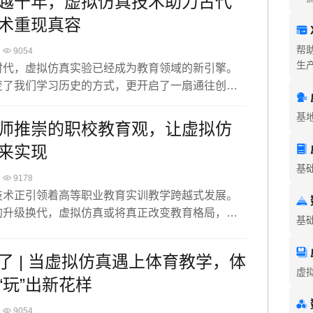
越千年，虚拟仿真技术助力古代
。
术重现真容
帮
9054
生
时代，虚拟仿真实验已经成为教育领域的新引擎。
变了我们学习历史的方式，更开启了一扇通往创新
大门。让我们的学生，在虚拟仿真的世界里，探
基
，最终成为能够引领未来的设计师。
师推崇的职校教育观，让虚拟仿
来实现
基
9178
技术正引领着高等职业教育实训教学跨越式发展。
的升级换代，虚拟仿真或将真正改变教育格局，乃
基
义教育思想与重新塑造教育模式，为国家、为社会
全面发展的高素质技能型人才。
了 | 当虚拟仿真遇上体育教学，体
虚
“玩”出新花样
9054