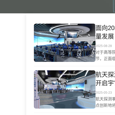
面向2
量发展
2025-08-28
对于高等
节，正面
室建设与
仿真技术
航天探
域，赋能
开启宇
合理想信
化资源配
2025-05-23
破精神的
航天探测
点创新地
突破传统