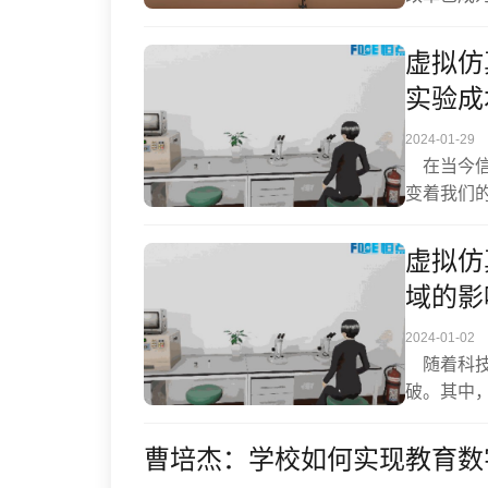
代苏绣服
拟仿真技
虚拟仿
能力的教学
实验成
综合设计和
2024-01-29
在当今信
变着我们
领域的先
它正成为
虚拟仿
要工具。
域的影
重要作用
2024-01-02
随着科技
破。其中
较大的影
讨其对教
曹培杰：学校如何实现教育数