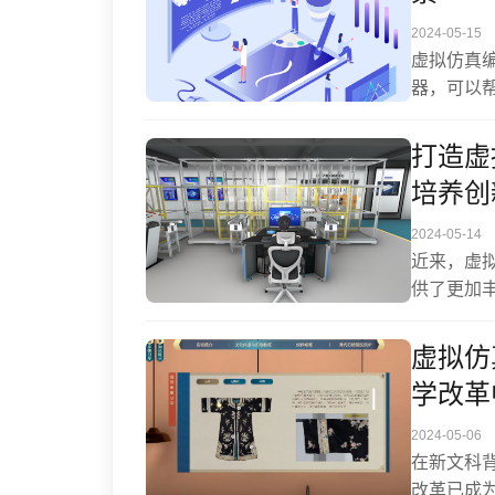
2024-05-15
虚拟仿真
器，可以
本文旨在
推动职业
打造虚
培养创
2024-05-14
近来，虚
供了更加
用，不仅
学生实验
虚拟仿
学改革
2024-05-06
在新文科背
改革已成为