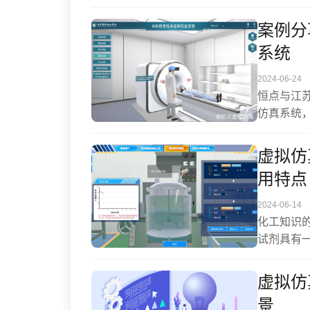
作，都能
案例分
系统
2024-06-24
恒点与江
仿真系统
例。
虚拟仿
用特点
2024-06-14
化工知识
试剂具有
可以为学
作和工艺
虚拟仿
让学生在
景
深对理论