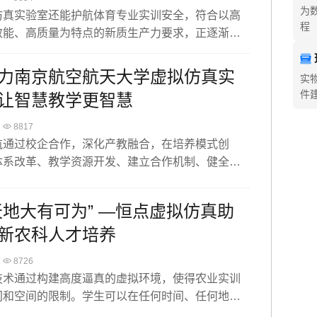
为
仿真实验室还能护航体育专业实训安全，符合以高
程
效能、高质量为特点的新质生产力要求，正逐渐成
育教学领域的新宠。
力南京航空航天大学虚拟仿真实
实
件
让智慧教学更智慧
8817
航通过校企合作，深化产教融合，在培养模式创
体系改革、教学资源开发、建立合作机制、健全管
实施绩效考核等方面都取得了进展。
天地大有可为” —恒点虚拟仿真助
新农科人才培养
8726
技术通过构建高度逼真的虚拟环境，使得农业实训
间和空间的限制。学生可以在任何时间、任何地点
操作，无论是作物种植、畜牧养殖还是农业机械操