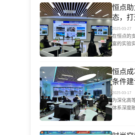
通过虚拟
恒点助
学生可沉
态，打
作原理；
这种沉浸
2025-03-27
果。
在恒点的
富的实验
赋能数字
起学科交
实结合”“
恒点成
不断推动
条件建
2025-03-17
为深化高
体系深度
人，恒点
虚拟教研
月15—1