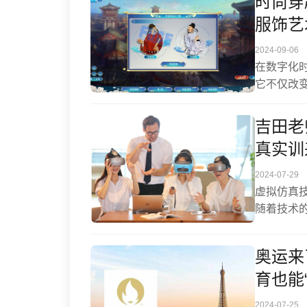
时尚穿
流探讨会”
服饰艺
2024-09-06
在数字化
它不仅改
和实践的
索、创造
吉田老
真实训
2024-07-29
虚拟仿真
随着技术
至重新定
培养更多
奥运来
育也能
2024-07-25