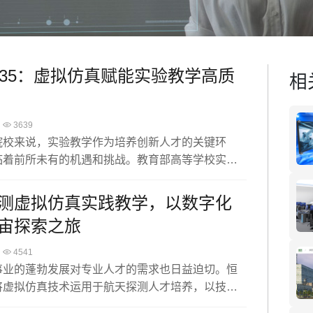
035：虚拟仿真赋能实验教学高质
相
3639
院校来说，实验教学作为培养创新人才的关键环
临着前所未有的机遇和挑战。教育部高等学校实验
实验教学指导委员会秘书长熊宏齐教授表示，虚拟
作为信息技术的一种，正逐渐渗透到高等教育领
测虚拟仿真实践教学，以数字化
实验教学高质量发展。通过创新实验教学模式、融
宙探索之旅
念教育、实现数智赋能与AI技术的全面渗透以及优
置与管理，虚拟仿真技术为培养具有创新能力和突
4541
新质人才，提供了坚实支撑。
事业的蓬勃发展对专业人才的需求也日益迫切。恒
将虚拟仿真技术运用于航天探测人才培养，以技术
教育的瓶颈，为一流航天人才团队建设添砖加瓦。