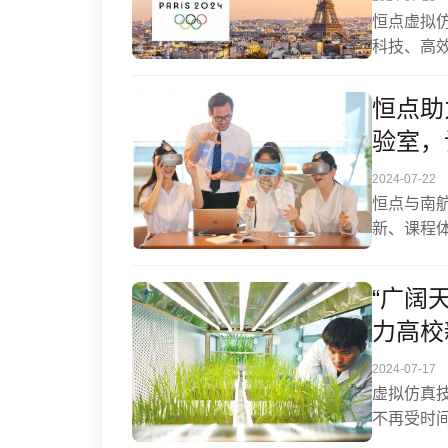
恒点虚拟
科技、高
为高校体
恒点助
验室，
2024-07-22
恒点与南
新、课程
理制度、
“广阔
力高校
2024-07-17
虚拟仿真
不再受时
进行实训