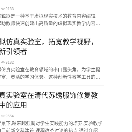
9133
编辑器是一种基于虚拟现实技术的教育内容编辑
帮助教师快速创建出高质量的虚拟现实教学内容。
探讨虚拟仿真编辑器在职业教育中的应用前景，为
教育的发展提供有益的参考。
拟仿真实验室，拓宽教学视野，
新引领者
9182
拟仿真实验室在教育领域的串口露头角，为学生提
丰富、灵活的学习体验。这种创新性教学工具的应
为科学数据分析和理论学习提供了便利，更加培养
动手能力和创新思维打开了新的大门。
真实验室在清代苏绣服饰修复教
中的应用
9654
景下,越来越强调对学生实践能力的培养,实验教学
目前新文科建设,课程改革讨论的热点.通过介绍清