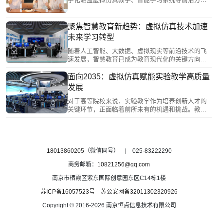
才培养提出的新要求，厘清实训教学过程中的“三高
向，打破传统教育时空边界与资源局限，为学生打
三难”问题，有针对性地开发虚拟仿真实训资源，避
造个性化、沉浸式学习环境。虚拟仿真技术正重塑
免“为虚而虚”。
传统教学模式。它能够构建虚拟实践场景，如虚拟
聚焦智慧教育新趋势：虚拟仿真技术加速
实验室、工厂、医院等，让学生充分实践，提升技
未来学习转型
能。借助网络连接异地师生，共享优质资源，平衡
教育差距。其交互性使学生在虚拟环境自主探索、
随着人工智能、大数据、虚拟现实等前沿技术的飞
协作学习，激发兴趣与潜能。
速发展，智慧教育已成为教育现代化的关键方向。
其中恒点虚拟仿真教育产品具备高度沉浸式的学习
体验，凭借其先进的技术和丰富的应用场景，为教
面向2035：虚拟仿真赋能实验教学高质量
育领域带来全新的变革力量。虚拟仿真技术以其沉
发展
浸式、交互性和高度逼真的特点，打破了传统教育
的边界，为学生创造了一个安全、灵活且富有创新
对于高等院校来说，实验教学作为培养创新人才的
的学习环境，赋能人才培养。
关键环节，正面临着前所未有的机遇和挑战。教育
部高等学校实验室建设与实验教学指导委员会秘书
长熊宏齐教授表示，虚拟仿真技术作为信息技术的
一种，正逐渐渗透到高等教育领域，赋能实验教学
高质量发展。通过创新实验教学模式、融合理想信
念教育、实现数智赋能与AI技术的全面渗透以及优
18013860205
（微信同号） | 025-83222290
化资源配置与管理，虚拟仿真技术为培养具有创新
商务邮箱：
10821256@qq.com
能力和突破精神的新质人才，提供了坚实支撑。
南京市栖霞区紫东国际创意园东区C14栋1楼
苏ICP备16057523号
苏公安网备32011302320926
Copyright © 2016-2026 南京恒点信息技术有限公司