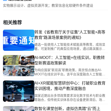
实物展示设计、虚拟资源开发；教室信息化软硬件条件建设
相关推荐
转发《省教育厅关于征集“人工智能+高等
教育”路演场景案例的通知》
遴选一批使用人工智能技术赋能高等教育、成效显
著、可复制推广的典型应用场景，通过路演展示、
专家点评等形式，发挥示范引领作用，推动人工智
能赋能我省高等教育改革发展。
AI-MOOT：人工智能×在线实训，职教转
型新赛道政策解读
为响应国家“新双高”职教政策，南京恒点推出AI-
MOOT在线实训平台。该平台深度融合人工智能与
实训教学，通过智能辅导、个性化学习路径及自动
设计实训项目等功能，破解传统教育困境。其核心
AI+XR赋能智慧研创中心：打破职业教育
“三谱一库”体系，构建了从岗位需求到能力培养与实
实训困境，推动产教深度融合
践训练的完整闭环，并确保与国家级平台互通，旨
在赋能职业教育高质量、个性化发展，培养符合时
国家近期出台多项政策要求深化数字技术与职业教
代需求的创新型人才。
育融合，但传统实训体系存在设备更新滞后、场景
受限、校企合作浅表化等痛点。恒点“AI+XR”智慧研
创中心通过构建“云—边—端”技术架构，赋能教师数
数智化课堂创新，虚拟仿真踏“云”而上