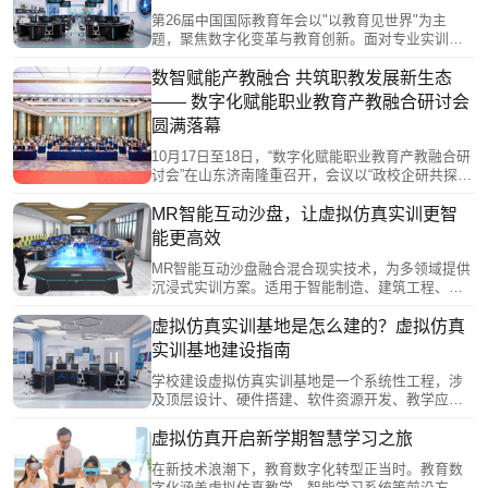
字化教学、培育学生创新能力、促进校企深度协
第26届中国国际教育年会以"以教育见世界"为主
同，形成“技术—教学—产业”闭环生态。该模式通过
题，聚焦数字化变革与教育创新。面对专业实训高
虚拟仿真、能力画像等技术手段，有效解决了传统
成本、个性化培养不足等痛点，南京恒点公司推出
实训与产业脱节问题，为产教深度融合提供了创新
虚拟仿真解决方案，开发XR工作站、MR沙盘等硬
数智赋能产教融合 共筑职教发展新生态
解决方案。
件，构建"虚实结合"教学环境。通过VRC-Editor零代
—— 数字化赋能职业教育产教融合研讨会
码工具实现资源自主开发，结合AI技术实现个性化
圆满落幕
教学。虚拟仿真技术正从辅助手段升级为教育新基
建核心，推动教育数字化转型。
10月17日至18日，“数字化赋能职业教育产教融合研
讨会”在山东济南隆重召开，会议以“政校企研共探产
教融合”为主题，汇聚工信部、教育部领导、加拿大
工程院院士等全国各地职业院校领导、教育专家、
MR智能互动沙盘，让虚拟仿真实训更智
行业企业代表及一线教育工作者共计160余人，通过
能更高效
政策解读、主旨报告、圆桌研讨、实地观摩等多元
形式，破解产教融合痛点难题，共绘数字化背景下
MR智能互动沙盘融合混合现实技术，为多领域提供
职业教育高质量发展新蓝图。
沉浸式实训方案。适用于智能制造、建筑工程、智
慧物流等多个专业领域，支持工业机器人编程、建
筑可视化设计、物流流程模拟等场景。核心优势包
虚拟仿真实训基地是怎么建的？虚拟仿真
括虚实融合体验、多人协同操作、数据驱动教学、
实训基地建设指南
安全管理设计及开放扩展性，通过SLAM定位、人脸
识别等技术实现精准交互。该设备有效降低实训风
学校建设虚拟仿真实训基地是一个系统性工程，涉
险，提升教学效率，推动跨学科协作，成为现代教
及顶层设计、硬件搭建、软件资源开发、教学应用
育创新的重要工具。
和管理运营等多个层面。虚拟仿真实训教学场所一
般由专业虚拟仿真实训中心、公共虚拟仿真实训中
虚拟仿真开启新学期智慧学习之旅
心、虚拟仿真体验中心和虚拟仿真研创中心组成。
在新技术浪潮下，教育数字化转型正当时。教育数
要根据先进行业企业岗位职责和技能对职业院校人
字化涵盖虚拟仿真教学、智能学习系统等前沿方